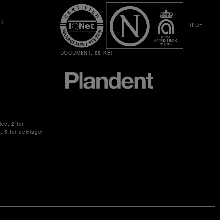
R
(PDF
DOCUMENT, 88 KB)
ice, 2 for
g, 5 for delelager