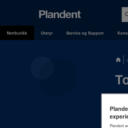
Nettbutikk
Utstyr
Service og Support
Kons
MENY
Du
er
her:
To
Pland
Vi fø
Plande
klinik
experi
Plandent we