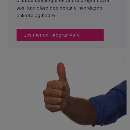
bildebehandling eller andre programvarer
som kan gjøre den dentale hverdagen
enklere og bedre.
Les mer om programvare