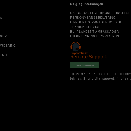
Salg og informasjon
SALGS- OG LEVERINGSBETINGELSE
MA
PERSONVERNSERKLÆRING
FINN RIKTIG RØNTGENHOLDER
TEKNISK SERVICE
E
BLI PLANDENT AMBASSADØR
NGER
FJERNSTYRING BEYONDTRUST
URDERING
TALT
Customise cookies
Tlf. 22 07 27 27 - Tast 1 for kundeserv
teknisk, 3 for digital support, 4 for sal