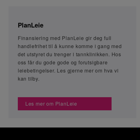
PlanLeie
Finansiering med PlanLeie gir deg full
handlefrihet til å kunne komme i gang med
det utstyret du trenger i tannklinikken. Hos
oss får du gode gode og forutsigbare
leiebetingelser. Les gjerne mer om hva vi
kan tilby.
Les mer om PlanLeie