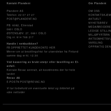
Kontakt Plandent
Om Plandent
Plandent AS
OM OSS
Telefon: 22 07 27 27
KONTAKTSKJE
POST@PLANDENT.NO
AKTUELT
NYHETSBREV
PB. 6082, Etterstad
MEDARBEIDER
0601 OSLO
LEDIGE STILLI
ØSTENSJØV. 27, 0661 OSLO
MILJØFYRTÅRN
Org.nr. 914 768 217
AKTSOMHETSV
VARSLING
Handle i nettbutikken?
OPPRIKTIG DEN
FÅ OPPRETTET KUNDEKONTO HER
Minner om at bestillingsfrist for utsendelse fra Finland
samme dag er kl. 12:30
Ved kassering av brukt utstyr eller bestilling av El-
avfall.
Kontakt Revac sentralt, alt koordineres der for hele
landet
Revac AS
E-POSTN POST@REVAC.NO
Vi tar forbehold om eventuelle tekst og bildefeil på
våre nettsider