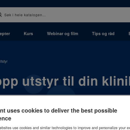
epter
Kurs
Webinar og film
Tips og råd
Utstyr
pp utstyr til din klin
ent leverer alt som trengs av dentalt utstyr og innredning 
lger deg gjennom hele prosessen, fra klinikktegning, valg a
nt uses cookies to deliver the best possible
ken står ferdig.
ence
bsites use cookies and similar technologies to improve and personalize your e