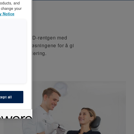
roducts, and
to change your
y Notice
via CAD/CAM og 3D-røntgen med
isk avanserte løsningene for å gi
ing til finansiering.
ept all