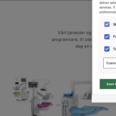
deliver adv
services. I
preferences
S
Vårt tjenester og sortiment 
F
programvare, til utstyr for ster
deg en enklere og be
T
Custo
Save 