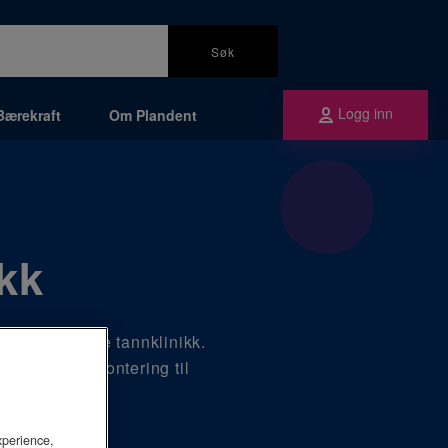
Søk
Logg inn
Bærekraft
Om Plandent
ikk
til en moderne tannklinikk.
v utstyr og montering til
xperience,