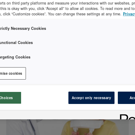
erts on third party platforms and measure your interactions with our websites, p
f this is okay with you, click “Accept all” to allow all cookies. To read more and 
, click “Customize cookies”. You can change these settings at any time.
Privac
Utstyr på tannklinikken
trictly Necessary Cookies
inneholder alt fra moderne uniter bygget for fremtiden 
unctional Cookies
ilen som desinfektorer og autoklaver. Vi tilbyr de mest tekn
dre hverdag, og vi hjelper deg hele veien med alt fra tegn
argeting Cookies
mise cookies
Choices
Accept only necessary
Acc