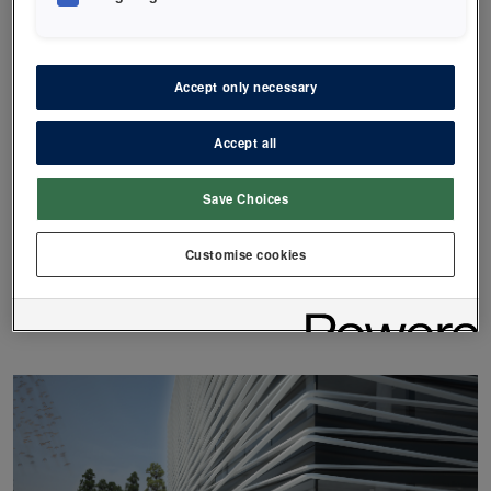
Kontaktinformasjon:
Accept only necessary
Besøksadresse:
Østensjøveien 27, 0661 OSLO
Accept all
Postadresse:
Postboks 6082 Etterstad, 0601 OSLO
Save Choices
post@plandent.no
Telefon:
22 07 27 27
Customise cookies
Kontakt oss