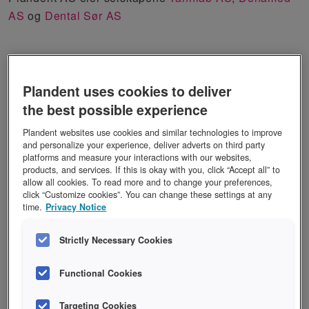
AS
og
Dental Sør AS
Besøke Plandent
Plandent uses cookies to deliver
Kjør kollektivt til Plandent.
Du kan ta T-banen til
the best possible experience
Helsfyr og Brynseng, eller buss til Helsfyr. Går du av
Plandent websites use cookies and similar technologies to improve
på Brynseng går du nedover Østensjøveien mot
and personalize your experience, deliver adverts on third party
Helsfyr, går du av på Helsfyr går du oppover
platforms and measure your interactions with our websites,
products, and services. If this is okay with you, click “Accept all” to
Østensjøveien mot mot Brynseng. Du kan ta tog til
allow all cookies. To read more and to change your preferences,
Bryn stasjon, gå vestover mot Helsfyr.
click “Customize cookies”. You can change these settings at any
time.
Privacy Notice
Kommer du med bil?
Vi anbefaler vi å kjøre inn
Strictly Necessary Cookies
Brynsveien ved Circle K og parkere på Park Nordics
plasser der eller i Brynsveien på andre siden av
Functional Cookies
Østensjøveien.
Targeting Cookies