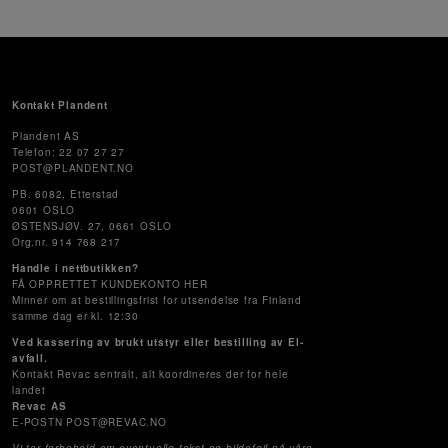
Kontakt Plandent
Plandent AS
Telefon: 22 07 27 27
POST@PLANDENT.NO
PB. 6082, Etterstad
0601 OSLO
ØSTENSJØV. 27, 0661 OSLO
Org.nr. 914 768 217
Handle i nettbutikken?
FÅ OPPRETTET KUNDEKONTO HER
Minner om at bestillingsfrist for utsendelse fra Finland
samme dag er kl. 12:30
Ved kassering av brukt utstyr eller bestilling av El-
avfall.
Kontakt Revac sentralt, alt koordineres der for hele
landet
Revac AS
E-POSTN POST@REVAC.NO
Vi tar forbehold om eventuelle tekst og bildefeil på våre