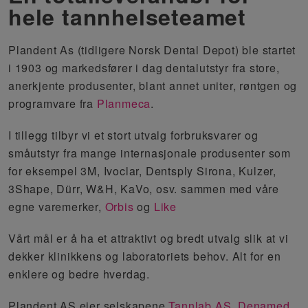
hele tannhelseteamet
Plandent As (tidligere Norsk Dental Depot) ble startet
i 1903 og markedsfører i dag dentalutstyr fra store,
anerkjente produsenter, blant annet uniter, røntgen og
programvare fra
Planmeca
.
I tillegg tilbyr vi et stort utvalg forbruksvarer og
småutstyr fra mange internasjonale produsenter som
for eksempel 3M, Ivoclar, Dentsply Sirona, Kulzer,
3Shape, Dürr, W&H, KaVo, osv. sammen med våre
egne varemerker,
Orbis
og
Like
Vårt mål er å ha et attraktivt og bredt utvalg slik at vi
dekker klinikkens og laboratoriets behov. Alt for en
enklere og bedre hverdag.
Plandent AS eier selskapene
Tannlab AS
,
Denamed