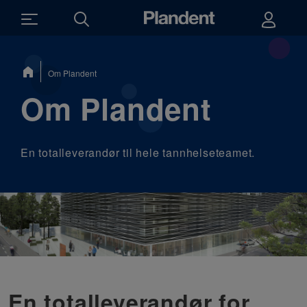
Du
Om Plandent
er
her:
Om Plandent
En totalleverandør til hele tannhelseteamet.
En totalleverandør for