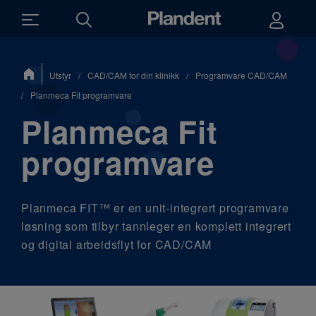
Du
Utstyr
/
CAD/CAM for din klinikk
/
Programvare CAD/CAM
er
her:
/
Planmeca Fit programvare
Planmeca Fit
programvare
Planmeca FIT™ er en unit-integrert programvare
løsning som tilbyr tannleger en komplett integrert
og digital arbeidsflyt for CAD/CAM