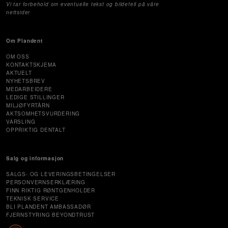
Vi tar forbehold om eventuelle tekst og bildefeil på våre
nettsider
Om Plandent
OM OSS
KONTAKTSKJEMA
AKTUELT
NYHETSBREV
MEDARBEIDERE
LEDIGE STILLINGER
MILJØFYRTÅRN
AKTSOMHETSVURDERING
VARSLING
OPPRIKTIG DENTALT
Salg og informasjon
SALGS- OG LEVERINGSBETINGELSER
PERSONVERNSERKLÆRING
FINN RIKTIG RØNTGENHOLDER
TEKNISK SERVICE
BLI PLANDENT AMBASSADØR
FJERNSTYRING BEYONDTRUST