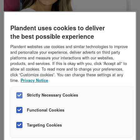
Plandent uses cookies to deliver
the best possible experience
Plandent websites use cookies and similar technologies to improve
and personalize your experience, deliver adverts on third party
Gir fornøyde pasienter
platforms and measure your interactions with our websites,
products, and services. If this is okay with you, click “Accept all” to
allow all cookies. To read more and to change your preferences,
Planmeca FIT er en fullstendig
click “Customize cookies”. You can change these settings at any
strømlinjeformet arbeidsflyt for en enklere
time.
Privacy Notice
hverdag. I stedet for at pasienten må møte opp
Strictly Necessary Cookies
til flere timeavtaler, kan pasienten bli
behandlet i løpet av ett besøk - helt uten
Functional Cookies
midlertidige kroner eller konvensjonelle
avtrykk. Behandlinger kan utføres så raskt
Targeting Cookies
som på en time.