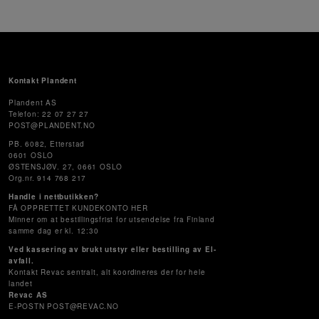
Kontakt Plandent
Plandent AS
Telefon: 22 07 27 27
POST@PLANDENT.NO
PB. 6082, Etterstad
0601 OSLO
ØSTENSJØV. 27, 0661 OSLO
Org.nr. 914 768 217
Handle i nettbutikken?
FÅ OPPRETTET KUNDEKONTO HER
Minner om at bestillingsfrist for utsendelse fra Finland
samme dag er kl. 12:30
Ved kassering av brukt utstyr eller bestilling av El-
avfall.
Kontakt Revac sentralt, alt koordineres der for hele
landet
Revac AS
E-POSTN POST@REVAC.NO