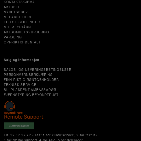
KONTAKTSKJEMA
AKTUELT
NYHETSBREV
MEDARBEIDERE
LEDIGE STILLINGER
MILJØFYRTÅRN
AKTSOMHETSVURDERING
VARSLING
OPPRIKTIG DENTALT
Salg og informasjon
SALGS- OG LEVERINGSBETINGELSER
PERSONVERNSERKLÆRING
FINN RIKTIG RØNTGENHOLDER
TEKNISK SERVICE
BLI PLANDENT AMBASSADØR
FJERNSTYRING BEYONDTRUST
Customise cookies
Tlf. 22 07 27 27 - Tast 1 for kundeservice, 2 for teknisk,
3 for digital support, 4 for salg, 5 for delelager