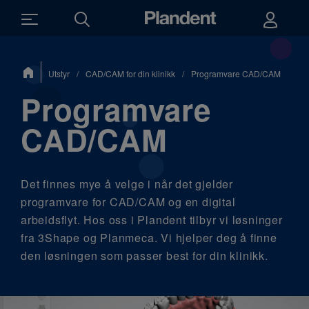
Du
Utstyr
/
CAD/CAM for din klinikk
/
Programvare CAD/CAM
er
her:
Programvare
CAD/CAM
Det finnes mye å velge i når det gjelder
programvare for CAD/CAM og en digital
arbeidsflyt. Hos oss i Plandent tilbyr vi løsninger
fra 3Shape og Planmeca. Vi hjelper deg å finne
den løsningen som passer best for din klinikk.