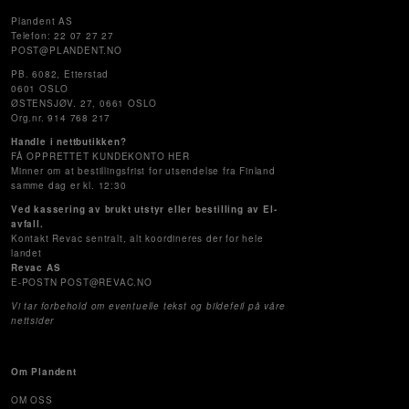
Plandent AS
Telefon: 22 07 27 27
POST@PLANDENT.NO
PB. 6082, Etterstad
0601 OSLO
ØSTENSJØV. 27, 0661 OSLO
Org.nr. 914 768 217
Handle i nettbutikken?
FÅ OPPRETTET KUNDEKONTO HER
Minner om at bestillingsfrist for utsendelse fra Finland
samme dag er kl. 12:30
Ved kassering av brukt utstyr eller bestilling av El-
avfall.
Kontakt Revac sentralt, alt koordineres der for hele
landet
Revac AS
E-POSTN POST@REVAC.NO
Vi tar forbehold om eventuelle tekst og bildefeil på våre
nettsider
Om Plandent
OM OSS