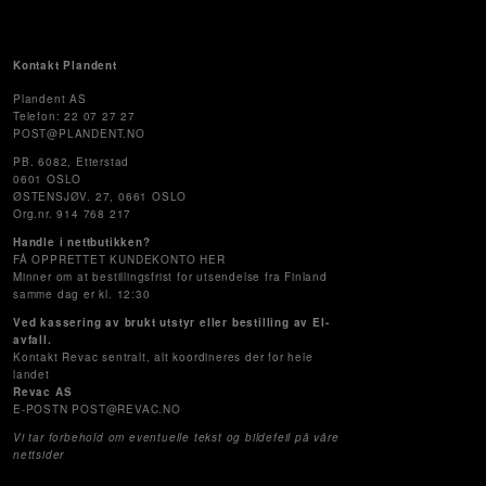
Kontakt Plandent
Plandent AS
Telefon: 22 07 27 27
POST@PLANDENT.NO
PB. 6082, Etterstad
0601 OSLO
ØSTENSJØV. 27, 0661 OSLO
Org.nr. 914 768 217
Handle i nettbutikken?
FÅ OPPRETTET KUNDEKONTO HER
Minner om at bestillingsfrist for utsendelse fra Finland
samme dag er kl. 12:30
Ved kassering av brukt utstyr eller bestilling av El-
avfall.
Kontakt Revac sentralt, alt koordineres der for hele
landet
Revac AS
E-POSTN POST@REVAC.NO
Vi tar forbehold om eventuelle tekst og bildefeil på våre
nettsider