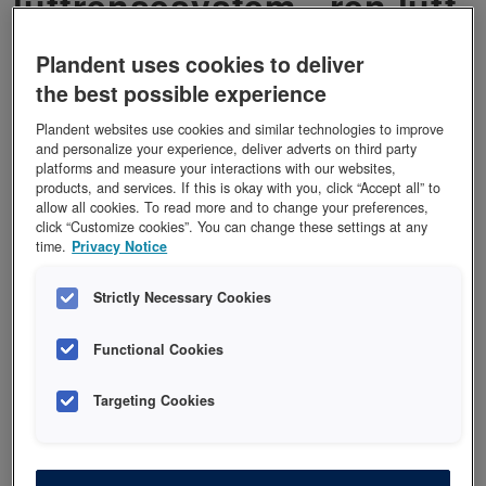
luftrensesystem - ren luft
for tannklinikker
Plandent uses cookies to deliver
the best possible experience
I følge en nylig studie* kan luftfiltrering redusere
risikoen for overføring av COVID-19 betydelig. Siden
Plandent websites use cookies and similar technologies to improve
det genereres store mengder mikrobielle aerosoler
and personalize your experience, deliver adverts on third party
platforms and measure your interactions with our websites,
under tannbehandlinger, anbefales bruk av
products, and services. If this is okay with you, click “Accept all” to
luftrensere i tannklinikker.
allow all cookies. To read more and to change your preferences,
click “Customize cookies”. You can change these settings at any
time.
Privacy Notice
Vi er derfor glade for å introdusere vårt nye Planmeca
Cleanic ™ 500 luftrensesystem designet spesielt for
Strictly Necessary Cookies
tannklinikker. Systemet fjerner lukt, gasser, mikrober
og andre urenheter fra inneluften, noe som bidrar til å
Functional Cookies
skape et tryggere miljø for både deg og dine
pasienter.
Targeting Cookies
Det er umulig å holde trygge avstander i
pasientbehandlingen, det er mange pasienter innom i