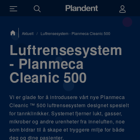
Du
Aktuelt
/
Luftrensesystem - Planmeca Cleanic 500
er
her:
Luftrensesystem
- Planmeca
Cleanic 500
Vi er glade for å introdusere vårt nye Planmeca
Cleanic ™ 500 luftrensesystem designet spesielt
for tannklinikker. Systemet fjerner lukt, gasser,
mikrober og andre urenheter fra inneluften, noe
som bidrar til å skape et tryggere miljø for både
deg og dine pasienter.