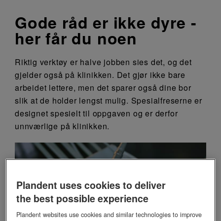
Gode råd er ikke dyre -
her får du noen
Riktig verktøy er halve jobben sies det, og det
gjelder også på klinikken. Det gjør ikke bare
arbeidet lettere, men det sparer også dine bor
slik at de holder lengst mulig. Spesialfreserne er
designet spesielt til oppgaven og er derfor
unnværlige på klinikken.
Plandent uses cookies to deliver
the best possible experience
Plandent websites use cookies and similar technologies to improve