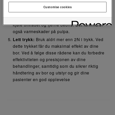
effektiv.
Customise cookies
Rikelig med vannspray:
Sørg for å bruke
rikelig med vannspray, minst 50 ml/min, for å
kjøle området og fjerne debris. Det forhindrer
også varmeskader på pulpa.
Lett trykk:
Bruk aldri mer enn 2N i trykk. Ved
dette trykket får du maksimal effekt av dine
bor. Ved å følge disse rådene kan du forbedre
effektiviteten og presisjonen av dine
behandlinger, samtidig som du sikrer riktig
håndtering av bor og utstyr og gir dine
pasienter en god opplevelse