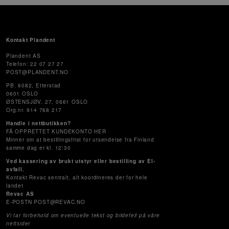
Kontakt Plandent
Plandent AS
Telefon: 22 07 27 27
POST@PLANDENT.NO
PB. 6082, Etterstad
0601 OSLO
ØSTENSJØV. 27, 0661 OSLO
Org.nr. 914 768 217
Handle i nettbutikken?
FÅ OPPRETTET KUNDEKONTO HER
Minner om at bestillingsfrist for utsendelse fra Finland
samme dag er kl. 12:30
Ved kassering av brukt utstyr eller bestilling av El-
avfall.
Kontakt Revac sentralt, alt koordineres der for hele
landet
Revac AS
E-POSTN POST@REVAC.NO
Vi tar forbehold om eventuelle tekst og bildefeil på våre
nettsider