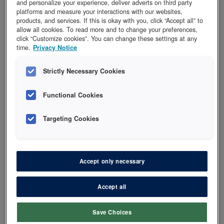
and personalize your experience, deliver adverts on third party
platforms and measure your interactions with our websites,
products, and services. If this is okay with you, click “Accept all” to
allow all cookies. To read more and to change your preferences,
click “Customize cookies”. You can change these settings at any
time.
Privacy Notice
Her er fem gode råd til effektiv
fresing av ulike materialer
Strictly Necessary Cookies
Optimal hastighet:
For sikre en jevn og
Functional Cookies
effektiv fresing med minimal varmeutvikling
Targeting Cookies
bruk en hastighet på 160.000 rpm
Riktig utstyr:
Bruk et rødt
oppgiringsvinkelstykke i stedet for turbin.
Accept only necessary
Røde vinkelstykker har bedre torque (kraft) –
det sikrer at boret er mest mulig effektivt.
Accept all
Korrekt vinkel:
Hold boret i en 45 graders
vinkel i forhold til overflaten, da utnyttes
Save Choices
skjærerflaten optimalt og er mest mulig