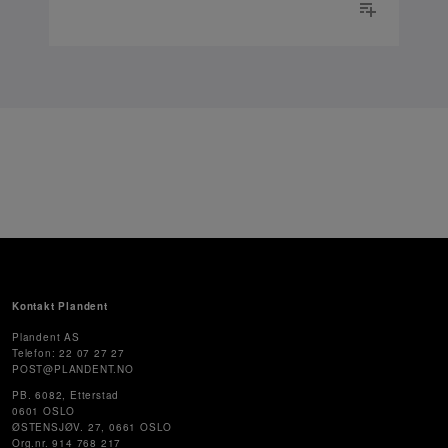
Kontakt Plandent
Plandent AS
Telefon: 22 07 27 27
POST@PLANDENT.NO
PB. 6082, Etterstad
0601 OSLO
ØSTENSJØV. 27, 0661 OSLO
Org.nr. 914 768 217