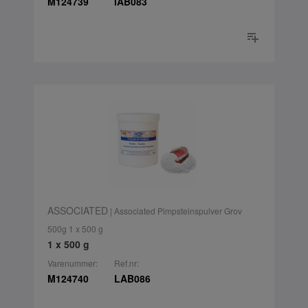
M124739
lAB083
ASSOCIATED
| Associated Pimpsteinspulver Grov
500g 1 x 500 g
1 x 500 g
Varenummer:
Ref.nr:
M124740
LAB086