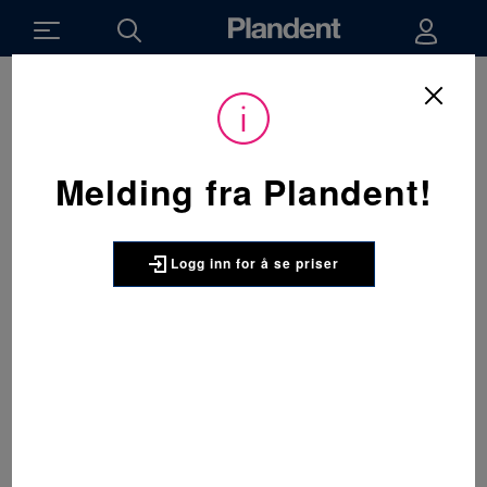
Du
Forbruksvarer
/
Profylakse
/
Profylaksepasta og pulver
/
er
her:
ASSOCIATED Pimpsteinspulver
Melding fra Plandent!
ASSOCIATED
ASSOCIATED
Pimpsteinspulver
Logg inn for å se priser
Informasjon