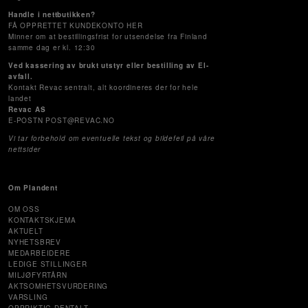
Handle i nettbutikken?
FÅ OPPRETTET KUNDEKONTO HER
Minner om at bestillingsfrist for utsendelse fra Finland
samme dag er kl. 12:30
Ved kassering av brukt utstyr eller bestilling av El-
avfall.
Kontakt Revac sentralt, alt koordineres der for hele
landet
Revac AS
E-POSTN POST@REVAC.NO
Vi tar forbehold om eventuelle tekst og bildefeil på våre
nettsider
Om Plandent
OM OSS
KONTAKTSKJEMA
AKTUELT
NYHETSBREV
MEDARBEIDERE
LEDIGE STILLINGER
MILJØFYRTÅRN
AKTSOMHETSVURDERING
VARSLING