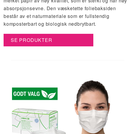
merket papir av høy kvalitet, som er sterkt og har høy
absorpsjonsevne. Den væsketette foliebaksiden
består av et naturmateriale som er fullstendig
komposterbart og biologisk nedbrytbart.
SE PRODUKTER