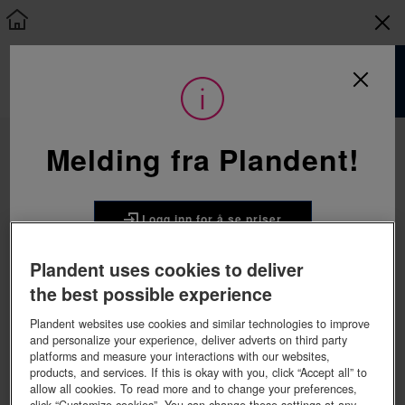
Søk
Kontakt Plandent
Søkeresultater
Melding fra Plandent!
Plandent AS
Telefon: 22 07 27 27
POST@PLANDENT.NO
PB. 6082, Etterstad
Logg inn for å se priser
0601 OSLO
ØSTENSJØV. 27, 0661 OSLO
Org.nr. 914 768 217
Plandent uses cookies to deliver
Handle i nettbutikken?
the best possible experience
Viser 4 treff på
i
eggen dental
Alle
FÅ OPPRETTET KUNDEKONTO HER
Minner om at bestillingsfrist for utsendelse fra Finland
Plandent websites use cookies and similar technologies to improve
samme dag er kl. 12:30
and personalize your experience, deliver adverts on third party
Sorter etter
Ved kassering av brukt utstyr eller bestilling av El-
platforms and measure your interactions with our websites,
avfall.
products, and services. If this is okay with you, click “Accept all” to
Kontakt Revac sentralt, alt koordineres der for hele
allow all cookies. To read more and to change your preferences,
landet
click “Customize cookies”. You can change these settings at any
Revac AS