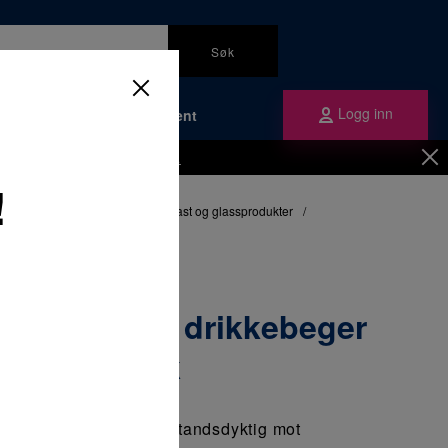
Søk
Logg inn
Bærekraft
Om Plandent
Be om å få en kundekonto
her.
!
nikktilbehør
/
Diverse metall, plast og glassprodukter
/
beger i glass 160ml 1 x 6 stk
ge Tumbler drikkebeger
0ml 1 x 6 stk
kkebeger i glass. Motstandsdyktig mot