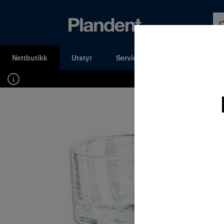
Nettbutikk
Utstyr
Service og Support
Kons
MENY
Du må være innlogget for