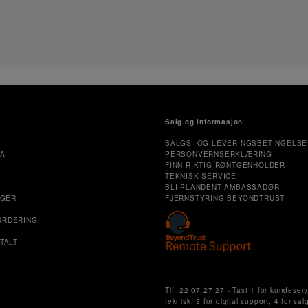
Salg og informasjon
SALGS- OG LEVERINGSBETINGELSE
MA
PERSONVERNSERKLÆRING
FINN RIKTIG RØNTGENHOLDER
TEKNISK SERVICE
E
BLI PLANDENT AMBASSADØR
NGER
FJERNSTYRING BEYONDTRUST
URDERING
TALT
Cookie Settings
Tlf. 22 07 27 27 - Tast 1 for kundeserv
teknisk, 3 for digital support, 4 for sal