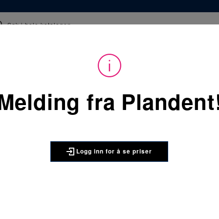
epter
Kurs
Webinar og film
Tips og råd
 å kunne se priser på produktene og handle. Ikke kunde hos oss enda? 
Melding fra Plandent
Du
Forbruksvarer
/
Kli
er
her:
ORBIS Large Tumbler drikke
ORBIS
Logg inn for å se priser
ORBIS Lar
i glass 16
ORBIS glasskrus/dri