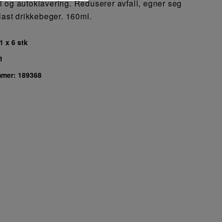
 og autoklavering. Reduserer avfall, egner seg
last drikkebeger. 160ml.
1 x 6 stk
1
mmer:
189368