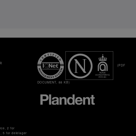
R
(PDF
DOCUMENT, 88 KB)
ice, 2 for
g, 5 for delelager