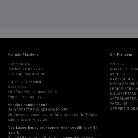
Kontakt Plandent
Om Plandent
Plandent AS
OM OSS
Telefon: 22 07 27 27
KONTAKTSKJE
POST@PLANDENT.NO
AKTUELT
NYHETSBREV
PB. 6082, Etterstad
MEDARBEIDER
0601 OSLO
LEDIGE STILLI
ØSTENSJØV. 27, 0661 OSLO
MILJØFYRTÅRN
Org.nr. 914 768 217
AKTSOMHETSV
VARSLING
Handle i nettbutikken?
OPPRIKTIG DEN
FÅ OPPRETTET KUNDEKONTO HER
Minner om at bestillingsfrist for utsendelse fra Finland
samme dag er kl. 12:30
Ved kassering av brukt utstyr eller bestilling av El-
avfall.
Kontakt Revac sentralt, alt koordineres der for hele