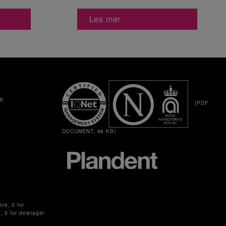
Les mer
R
(PDF
DOCUMENT, 88 KB)
ice, 2 for
g, 5 for delelager