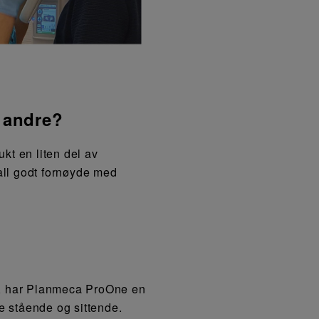
l andre?
ukt en liten del av
 fall godt fornøyde med
ng, har Planmeca ProOne en
e stående og sittende.