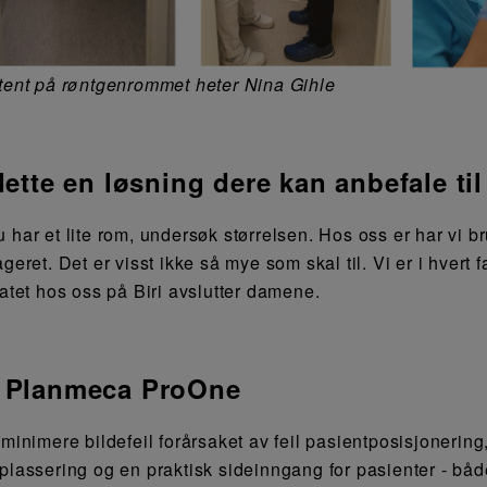
tent på røntgenrommet heter Nina Gihle
dette en løsning dere kan anbefale ti
 har et lite rom, undersøk størrelsen. Hos oss er har vi br
ageret. Det er visst ikke så mye som skal til. Vi er i hvert
tatet hos oss på Biri avslutter damene.
Planmeca ProOne
 minimere bildefeil forårsaket av feil pasientposisjoneri
plassering og en praktisk sideinngang for pasienter - båd