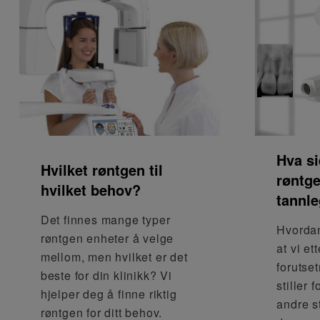
Hva si
Hvilket røntgen til
røntge
hvilket behov?
tannl
Det finnes mange typer
Hvordan
røntgen enheter å velge
at vi et
mellom, men hvilket er det
forutse
beste for din klinikk? Vi
stiller 
hjelper deg å finne riktig
andre s
røntgen for ditt behov.