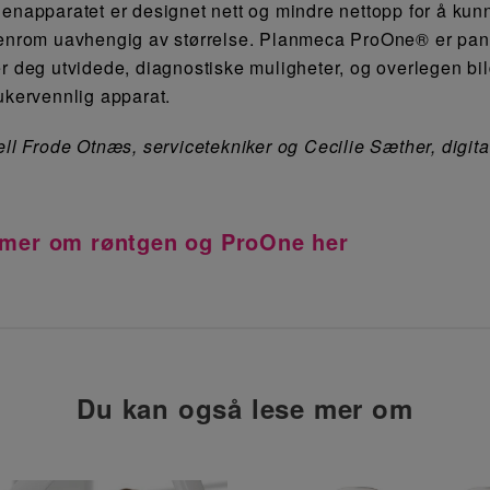
enapparatet er designet nett og mindre nettopp for å kun
enrom uavhengig av størrelse. Planmeca ProOne® er pan
r deg utvidede, diagnostiske muligheter, og overlegen bild
ukervennlig apparat.
ell Frode Otnæs
, servicet
e
kniker og Cecilie Sæther
, digit
 mer om røntgen og ProOne her
Du kan også lese mer om