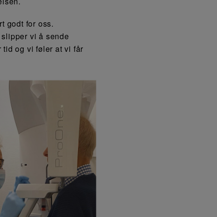
elsen.
 godt for oss.
 slipper vi å sende
id og vi føler at vi får