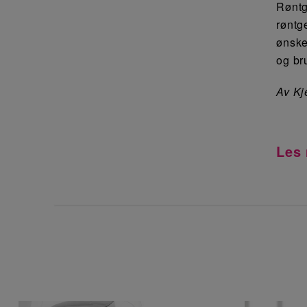
Røntg
røntg
ønske
og br
Av Kj
Les