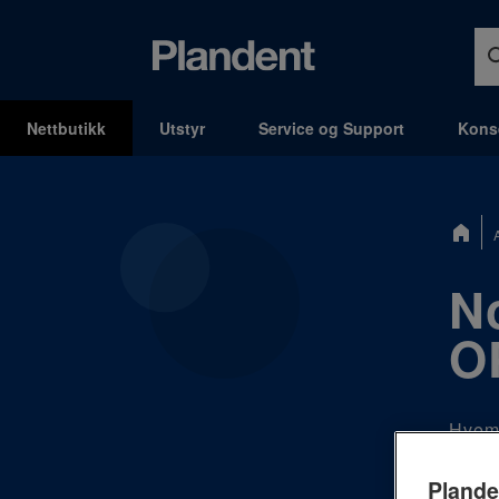
Nettbutikk
Utstyr
Service og Support
Kons
MENY
Du
er
her:
N
O
Hvem 
gir d
Plande