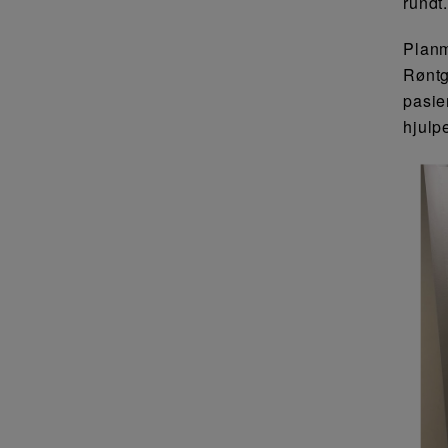
rundt
Planm
Røntg
pasien
hjulpe