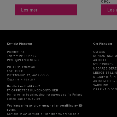
deg.
Les mer
Les 
Kontakt Plandent
Om Plandent
Plandent AS
OM OSS
Telefon: 22 07 27 27
KONTAKTSKJE
POST@PLANDENT.NO
AKTUELT
NYHETSBREV
PB. 6082, Etterstad
MEDARBEIDER
0601 OSLO
LEDIGE STILLI
ØSTENSJØV. 27, 0661 OSLO
MILJØFYRTÅRN
Org.nr. 914 768 217
AKTSOMHETSV
VARSLING
Handle i nettbutikken?
OPPRIKTIG DEN
FÅ OPPRETTET KUNDEKONTO HER
Minner om at bestillingsfrist for utsendelse fra Finland
samme dag er kl. 12:30
Ved kassering av brukt utstyr eller bestilling av El-
avfall.
Kontakt Revac sentralt, alt koordineres der for hele