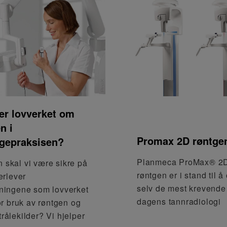
er lovverket om
n i
Promax 2D røntge
egepraksisen?
Planmeca ProMax® 2
 skal vi være sikre på
røntgen er i stand til å
terlever
selv de mest krevende
tningene som lovverket
dagens tannradiologi
for bruk av røntgen og
trålekilder? Vi hjelper