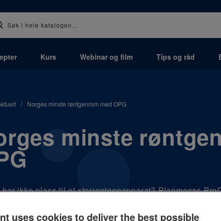
epter
Kurs
Webinar og film
Tips og råd
Aktuelt
/
Norges minste røntgenrom med OPG
orges minste røntge
PG
har ikke plass til et storrøntgenapparat? Planmecas ProO
eg mange fordeler. Kanskje kan du også få ønsket om et st
nt uses cookies to deliver the best possible