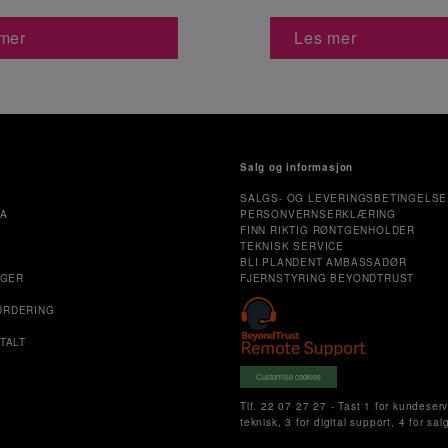
mer
Les mer
Salg og informasjon
SALGS- OG LEVERINGSBETINGELSE
MA
PERSONVERNSERKLÆRING
FINN RIKTIG RØNTGENHOLDER
TEKNISK SERVICE
E
BLI PLANDENT AMBASSADØR
NGER
FJERNSTYRING BEYONDTRUST
URDERING
TALT
Customise cookies
Tlf. 22 07 27 27 - Tast 1 for kundeserv
teknisk, 3 for digital support, 4 for sal