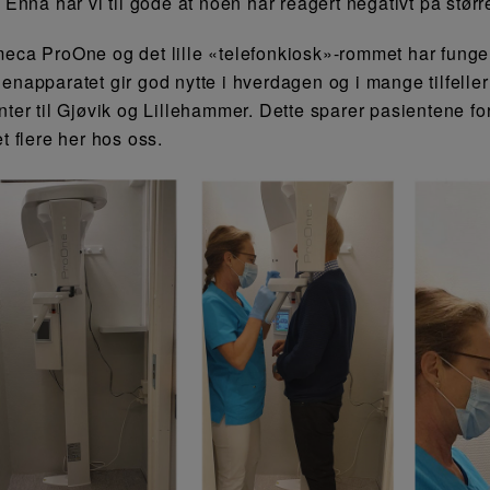
. Ennå har vi til gode at noen har reagert negativt på størr
eca ProOne og det lille «telefonkiosk»-rommet har fungert
enapparatet gir god nytte i hverdagen og i mange tilfeller
ter til Gjøvik og Lillehammer. Dette sparer pasientene for t
t flere her hos oss.