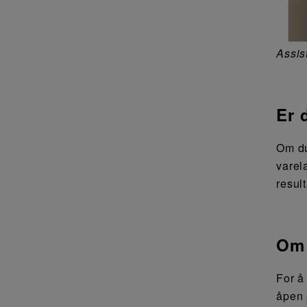
Assis
Er 
Om du
varel
resul
Om 
For å
åpen 