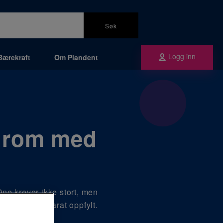
Søk
Logg inn
Bærekraft
Om Plandent
nrom med
ne krever ikke stort, men
orrøntgenapparat oppfylt.