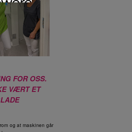
NG FOR OSS.
KE VÆRT ET
GLADE
te rom og at maskinen går