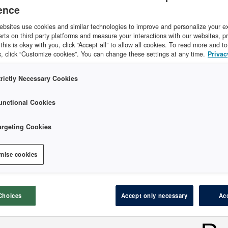
ence
bsites use cookies and similar technologies to improve and personalize your e
dringen var at det umiddelbart virket som om det ikke lot se
erts on third party platforms and measure your interactions with our websites, p
 rom som kunne passe. Kunne litt av varelageret brukes? 
f this is okay with you, click “Accept all” to allow all cookies. To read more and 
, click “Customize cookies”. You can change these settings at any time.
Privac
tter å ha tatt mål viste det seg at Planmecas ProOne med 
 passe. Resultatet er et lite, effektivt rom på størrelse me
trictly Necessary Cookies
ekkelig plass igjen på lagret.
unctional Cookies
relsen ble tatt og i løpet av sommeren ble det satt opp en 
tt inn en blydør med vindu slik at rommet fikk enkel adkom
argeting Cookies
r ble utstyret montert, opplæring gitt og umiddelbart tatt i
mise cookies
Choices
Accept only necessary
Acc