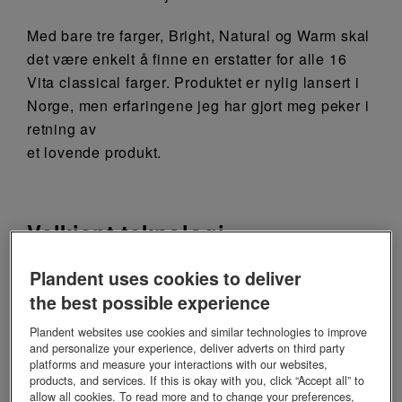
Med bare tre farger, Bright, Natural og Warm skal
det være enkelt å finne en erstatter for alle 16
Vita classical farger. Produktet er nylig lansert i
Norge, men erfaringene jeg har gjort meg peker i
retning av
et lovende produkt.
Velkjent teknologi
Plandent uses cookies to deliver
Filtek Easy Match baserer seg på den samme
nanoteknologien som andre av Solventum sine
the best possible experience
velkjente og populære Filtek Dentale
Plandent websites use cookies and similar technologies to improve
kompositter. Kompositten er fast i konsistensen
and personalize your experience, deliver adverts on third party
platforms and measure your interactions with our websites,
som Filtek Supreme XTE universal kompositt.
products, and services. If this is okay with you, click “Accept all” to
Dersom man liker en mer viskøs kompositt, kan
allow all cookies. To read more and to change your preferences,