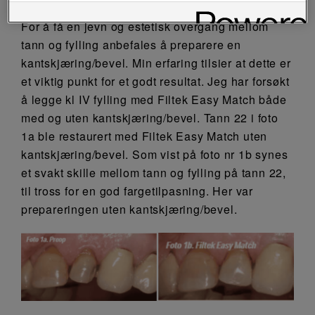
For å få en jevn og estetisk overgang mellom
tann og fylling anbefales å preparere en
kantskjæring/bevel. Min erfaring tilsier at dette er
et viktig punkt for et godt resultat. Jeg har forsøkt
å legge kl IV fylling med Filtek Easy Match både
med og uten kantskjæring/bevel. Tann 22 i foto
1a ble restaurert med Filtek Easy Match uten
kantskjæring/bevel. Som vist på foto nr 1b synes
et svakt skille mellom tann og fylling på tann 22,
til tross for en god fargetilpasning. Her var
prepareringen uten kantskjæring/bevel.