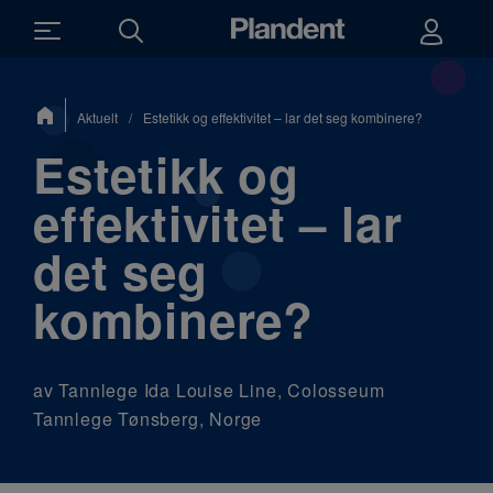
Du
Aktuelt
/
Estetikk og effektivitet – lar det seg kombinere?
er
her:
Estetikk og
effektivitet – lar
det seg
kombinere?
av Tannlege Ida Louise Line, Colosseum
Tannlege Tønsberg, Norge