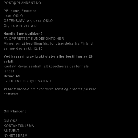
POST@PLANDENT.NO
PB. 6082, Etterstad
0601 OSLO
ØSTENSJØV. 27, 0661 OSLO
Org.nr. 914 768 217
Handle i nettbutikken?
FÅ OPPRETTET KUNDEKONTO HER
Minner om at bestillingsfrist for utsendelse fra Finland
samme dag er kl. 12:30
Ved kassering av brukt utstyr eller bestilling av El-
avfall.
Kontakt Revac sentralt, alt koordineres der for hele
landet
Revac AS
E-POSTN POST@REVAC.NO
Vi tar forbehold om eventuelle tekst og bildefeil på våre
nettsider
Om Plandent
OM OSS
KONTAKTSKJEMA
AKTUELT
NYHETSBREV