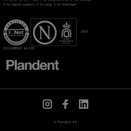
3 for digital support, 4 for salg, 5 for delelager
(PDF
DOCUMENT, 88 KB)
© Plandent AS