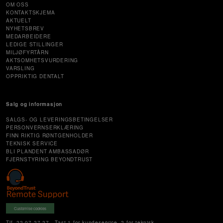
OM OSS
KONTAKTSKJEMA
AKTUELT
NYHETSBREV
MEDARBEIDERE
LEDIGE STILLINGER
MILJØFYRTÅRN
AKTSOMHETSVURDERING
VARSLING
OPPRIKTIG DENTALT
Salg og informasjon
SALGS- OG LEVERINGSBETINGELSER
PERSONVERNSERKLÆRING
FINN RIKTIG RØNTGENHOLDER
TEKNISK SERVICE
BLI PLANDENT AMBASSADØR
FJERNSTYRING BEYONDTRUST
Customise cookies
Tlf. 22 07 27 27 - Tast 1 for kundeservice, 2 for teknisk,