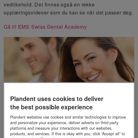
vedlikehold.
Det
finnes
også
en rekke
opplæringsvideoer som du kan
se når det passer deg.
Gå til EMS Swiss Dental Academy
Plandent uses cookies to deliver
3M
the best possible experience
3M er godt kjent for de fleste i dentalbransjen. I
Plandent websites use cookies and similar technologies to improve
starten av 2020 lanserte 3M sin nye blogg med
and personalize your experience, deliver adverts on third party
platforms and measure your interactions with our websites,
massevis av videoer, aktuelt stoff og webinarer for
products, and services. If this is okay with you, click “Accept all” to
tannklinikker over hele verden. Vi anbefaler å ta en