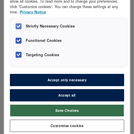
allow all cookies. To read more and to change your preferences,
click “Customize cookies”. You can change these settings at any
titt. Her er det mye nyttig materiell.
time.
Privacy Notice
Strictly Necessary Cookies
Til læringsmateriell og webinar fra 3M
Functional Cookies
Targeting Cookies
Accept only necessary
Accept all
Save Choices
Planmeca
Customise cookies