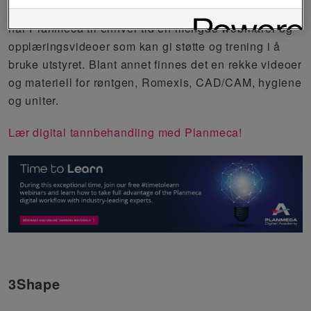
Som en av verdens ledende innen
dental teknologi
har Planmeca til enhver tid en mengde
webinarer og
opplæringsvideoer
som kan gi støtte og trening i å
bruke utstyret. Blant annet finnes det en rekke videoer
og materiell for røntgen, Romexis, CAD/CAM, hygiene
og uniter.
Lær digital tannbehandling med Planmeca
!
3Shape