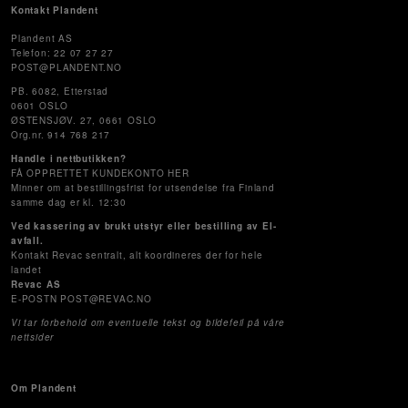
Kontakt Plandent
Plandent AS
Telefon: 22 07 27 27
POST@PLANDENT.NO
PB. 6082, Etterstad
0601 OSLO
ØSTENSJØV. 27, 0661 OSLO
Org.nr. 914 768 217
Handle i nettbutikken?
FÅ OPPRETTET KUNDEKONTO HER
Minner om at bestillingsfrist for utsendelse fra Finland
samme dag er kl. 12:30
Ved kassering av brukt utstyr eller bestilling av El-
avfall.
Kontakt Revac sentralt, alt koordineres der for hele
landet
Revac AS
E-POSTN POST@REVAC.NO
Vi tar forbehold om eventuelle tekst og bildefeil på våre
nettsider
Om Plandent