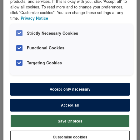
products, and services. If this is okay with you, click “Accept all” to
allow all cookies. To read more and to change your preferences,
GUTTER MED
click “Customize cookies”. You can change these settings at any
time.
Privacy Notice
HUMORISTISK SANS.
VELDIG NYTTIG!
Strictly Necessary Cookies
AKKURAT DE TEMAENE VI
Functional Cookies
TRENGTE MER
Targeting Cookies
KUNNSKAP OM
Accept only necessary
Accept all
Save Choices
Be om et uforpliktende tilbud i dag
Customise cookies