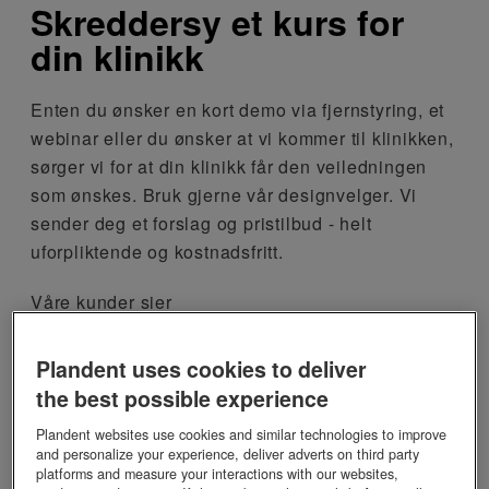
Skreddersy et kurs for
din klinikk
Enten du ønsker en kort demo via fjernstyring, et
webinar eller du ønsker at vi kommer til klinikken,
sørger vi for at din klinikk får den veiledningen
som ønskes. Bruk gjerne vår designvelger. Vi
sender deg et forslag og pristilbud - helt
uforpliktende og kostnadsfritt.
Våre kunder sier
Plandent uses cookies to deliver
VELDIG SPENNENDE OG
the best possible experience
INNHOLDSRIKT,
Plandent websites use cookies and similar technologies to improve
and personalize your experience, deliver adverts on third party
platforms and measure your interactions with our websites,
KUNNSKAPSRIKE