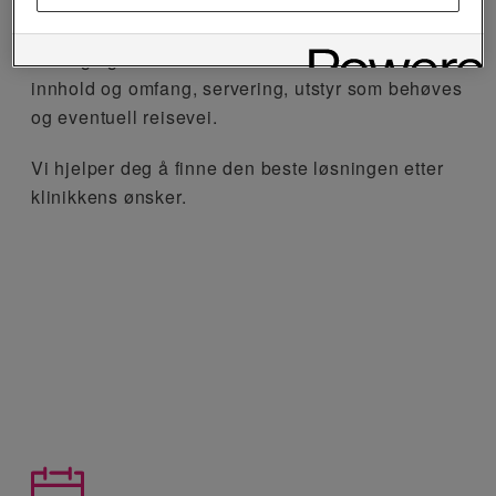
Å sende en henvendelse er helt uforpliktende.
Sammen finner vi en løsning og dato som passer
for deg og din klinikk. Pris bestemmes ut ifra
innhold og omfang, servering, utstyr som behøves
og eventuell reisevei.
Vi hjelper deg å finne den beste løsningen etter
klinikkens ønsker.