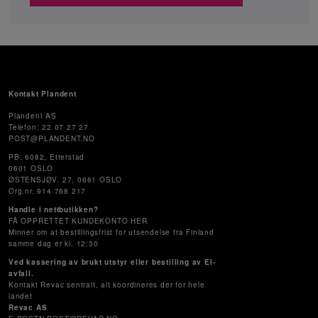
Kontakt Plandent
Plandent AS
Telefon: 22 07 27 27
POST@PLANDENT.NO
PB. 6082, Etterstad
0601 OSLO
ØSTENSJØV. 27, 0661 OSLO
Org.nr. 914 768 217
Handle i nettbutikken?
FÅ OPPRETTET KUNDEKONTO HER
Minner om at bestillingsfrist for utsendelse fra Finland
samme dag er kl. 12:30
Ved kassering av brukt utstyr eller bestilling av El-
avfall.
Kontakt Revac sentralt, alt koordineres der for hele
landet
Revac AS