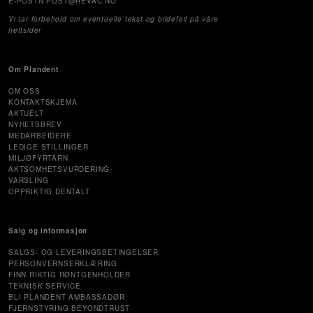
E-POSTN POST@REVAC.NO
Vi tar forbehold om eventuelle tekst og bildefeil på våre
nettsider
Om Plandent
OM OSS
KONTAKTSKJEMA
AKTUELT
NYHETSBREV
MEDARBEIDERE
LEDIGE STILLINGER
MILJØFYRTÅRN
AKTSOMHETSVURDERING
VARSLING
OPPRIKTIG DENTALT
Salg og informasjon
SALGS- OG LEVERINGSBETINGELSER
PERSONVERNSERKLÆRING
FINN RIKTIG RØNTGENHOLDER
TEKNISK SERVICE
BLI PLANDENT AMBASSADØR
FJERNSTYRING BEYONDTRUST