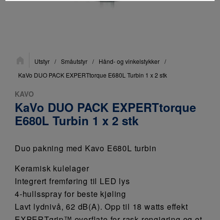
Du
Utstyr
/
Småutstyr
/
Hånd- og vinkelstykker
/
er
her:
KaVo DUO PACK EXPERTtorque E680L Turbin 1 x 2 stk
KAVO
KaVo DUO PACK EXPERTtorque
E680L Turbin 1 x 2 stk
Duo pakning med Kavo E680L turbin
Keramisk kulelager
Integrert fremføring til LED lys
4-hullsspray for beste kjøling
Lavt lydnivå, 62 dB(A). Opp til 18 watts effekt
EXPERTgrip™ overflate for rask rengjøring og et