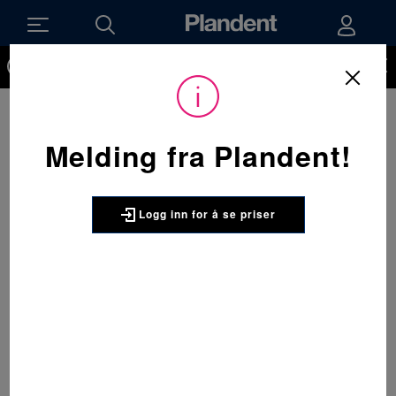
Du må være innlogget for å kunne se priser på produktene og
handle. Ikke kunde hos oss enda? Be om å få en kundekonto
her.
Melding fra Plandent!
Logg inn for å se priser