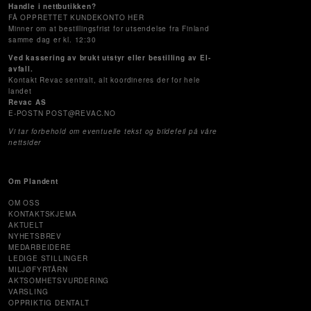
Handle i nettbutikken?
FÅ OPPRETTET KUNDEKONTO HER
Minner om at bestillingsfrist for utsendelse fra Finland
samme dag er kl. 12:30
Ved kassering av brukt utstyr eller bestilling av El-
avfall.
Kontakt Revac sentralt, alt koordineres der for hele
landet
Revac AS
E-POSTN POST@REVAC.NO
Vi tar forbehold om eventuelle tekst og bildefeil på våre
nettsider
Om Plandent
OM OSS
KONTAKTSKJEMA
AKTUELT
NYHETSBREV
MEDARBEIDERE
LEDIGE STILLINGER
MILJØFYRTÅRN
AKTSOMHETSVURDERING
VARSLING
OPPRIKTIG DENTALT