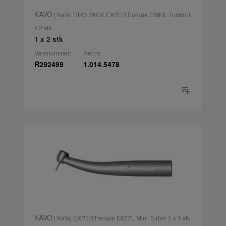
KAVO
| KaVo DUO PACK EXPERTtorque E680L Turbin 1
x 2 stk
1 x 2 stk
Varenummer:
Ref.nr:
R292499
1.014.5478
KAVO
| KaVo EXPERTtorque E677L Mini Turbin 1 x 1 stk