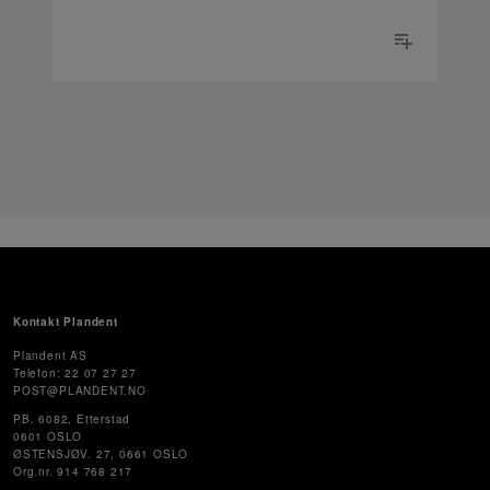
Kontakt Plandent
Plandent AS
Telefon: 22 07 27 27
POST@PLANDENT.NO
PB. 6082, Etterstad
0601 OSLO
ØSTENSJØV. 27, 0661 OSLO
Org.nr. 914 768 217