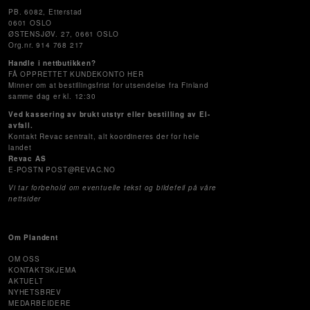
PB. 6082, Etterstad
0601 OSLO
ØSTENSJØV. 27, 0661 OSLO
Org.nr. 914 768 217
Handle i nettbutikken?
FÅ OPPRETTET KUNDEKONTO HER
Minner om at bestillingsfrist for utsendelse fra Finland
samme dag er kl. 12:30
Ved kassering av brukt utstyr eller bestilling av El-
avfall.
Kontakt Revac sentralt, alt koordineres der for hele
landet
Revac AS
E-POSTN POST@REVAC.NO
Vi tar forbehold om eventuelle tekst og bildefeil på våre
nettsider
Om Plandent
OM OSS
KONTAKTSKJEMA
AKTUELT
NYHETSBREV
MEDARBEIDERE