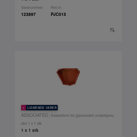
Varenummer:
Ref.nr:
123897
PJC015
LIGNENDE VARER
ASSOCIATED
| Sokkelform for gipsmodell underkjeve,
stor 1 x 1 stk
1 x 1 stk