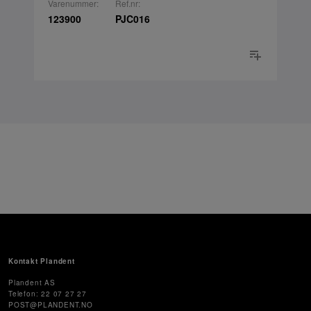
Varenummer:
Ref.nr:
123900
PJC016
Kontakt Plandent
Plandent AS
Telefon: 22 07 27 27
POST@PLANDENT.NO