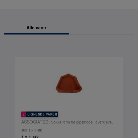
Alle varer
LIGNENDE VARER
ASSOCIATED
| Sokkelform for gipsmodell overkjeve,
stor 1 x 1 stk
1 x 1 stk