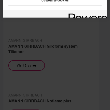
Customise cookies
Vis 1 vare
AMANN GIRRBACH
AMANN GIRRBACH Giroform system
Tilbehør
Vis 12 varer
AMANN GIRRBACH
AMANN GIRRBACH Noflame plus