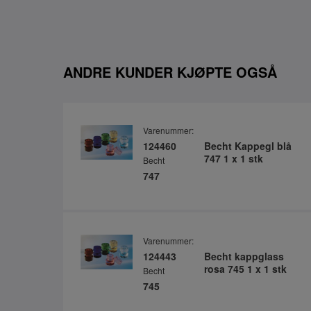
ANDRE KUNDER KJØPTE OGSÅ
Varenummer:
124460
Becht Kappegl blå
747 1 x 1 stk
Becht
747
Varenummer:
124443
Becht kappglass
rosa 745 1 x 1 stk
Becht
745