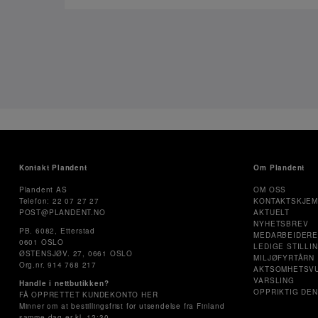
Kontakt Plandent
Om Plandent
Plandent AS
OM OSS
Telefon: 22 07 27 27
KONTAKTSKJE
POST@PLANDENT.NO
AKTUELT
NYHETSBREV
PB. 6082, Etterstad
MEDARBEIDER
0601 OSLO
LEDIGE STILLI
ØSTENSJØV. 27, 0661 OSLO
MILJØFYRTÅRN
Org.nr. 914 768 217
AKTSOMHETSV
VARSLING
Handle i nettbutikken?
OPPRIKTIG DEN
FÅ OPPRETTET KUNDEKONTO HER
Minner om at bestillingsfrist for utsendelse fra Finland
samme dag er kl. 12:30