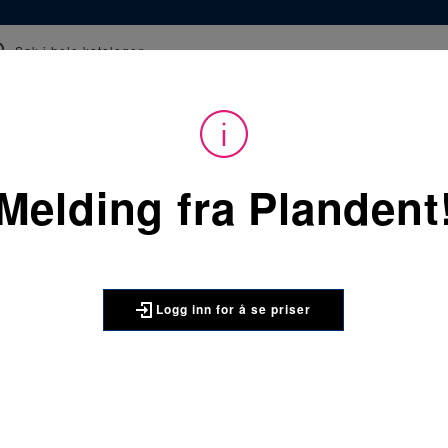
epter
Kurs
Webinar og film
Tips og råd
 å kunne se priser på produktene og handle. Ikke kunde hos oss enda? 
Melding fra Plandent
Du
Forbruksvarer
/
Kli
er
her:
Becht Kappegl blå 747 1 x 1
BECHT
Logg inn for å se priser
Becht Kapp
Becht kappeglass bl
Forpakningsstørrelse: