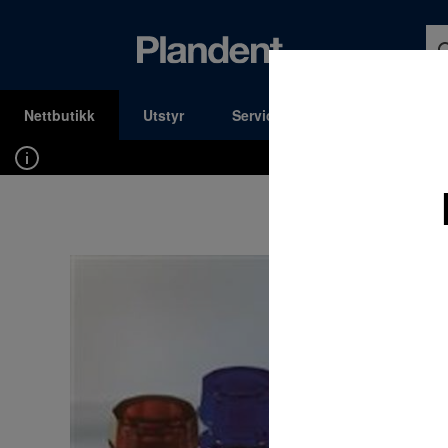
Nettbutikk
Utstyr
Service og Support
Kons
MENY
Du må være innlogget for