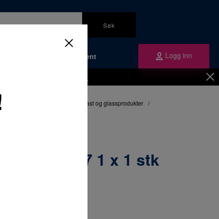
Søk
Logg inn
Bærekraft
Om Plandent
Be om å få en kundekonto
her.
!
nikktilbehør
/
Diverse metall, plast og glassprodukter
/
 stk
egl blå 747 1 x 1 stk
å. stk
1 x 1 stk