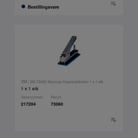
Bestillingsvare
3M
| 3M 73060 Maxicap Kapselaktivator 1 x 1 stk
1 x 1 stk
Varenummer:
Ref.nr:
217204
73060