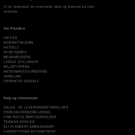
Vi tar forbehold om eventuelle tekst og bildefeil på våre
nettsider
Om Plandent
OM OSS
KONTAKTSKJEMA
AKTUELT
NYHETSBREV
MEDARBEIDERE
LEDIGE STILLINGER
MILJØFYRTÅRN
AKTSOMHETSVURDERING
VARSLING
OPPRIKTIG DENTALT
Salg og informasjon
SALGS- OG LEVERINGSBETINGELSER
PERSONVERNSERKLÆRING
FINN RIKTIG RØNTGENHOLDER
TEKNISK SERVICE
BLI PLANDENT AMBASSADØR
FJERNSTYRING BEYONDTRUST