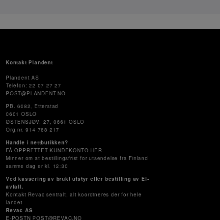
Kontakt Plandent
Plandent AS
Telefon: 22 07 27 27
POST@PLANDENT.NO
PB. 6082, Etterstad
0601 OSLO
ØSTENSJØV. 27, 0661 OSLO
Org.nr. 914 768 217
Handle i nettbutikken?
FÅ OPPRETTET KUNDEKONTO HER
Minner om at bestillingsfrist for utsendelse fra Finland
samme dag er kl. 12:30
Ved kassering av brukt utstyr eller bestilling av El-
avfall.
Kontakt Revac sentralt, alt koordineres der for hele
landet
Revac AS
E-POSTN POST@REVAC.NO