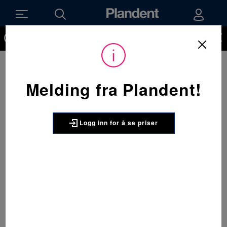
Du må være innlogget for å kunne se priser på produktene og
handle. Ikke kunde hos oss enda? Be om å få en kundekonto
her.
Melding fra Plandent!
Logg inn for å se priser