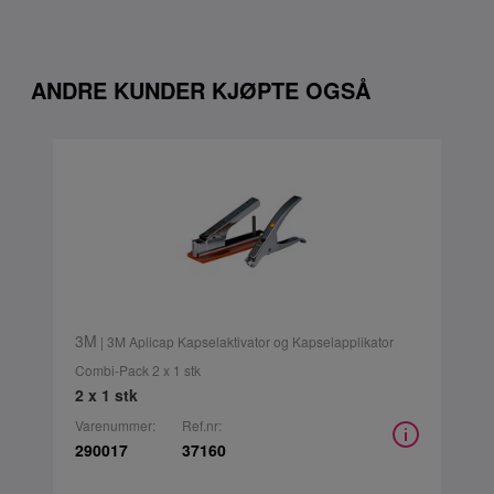
ANDRE KUNDER KJØPTE OGSÅ
3M
| 3M Aplicap Kapselaktivator og Kapselapplikator
Combi-Pack 2 x 1 stk
2 x 1 stk
Varenummer:
Ref.nr:
290017
37160