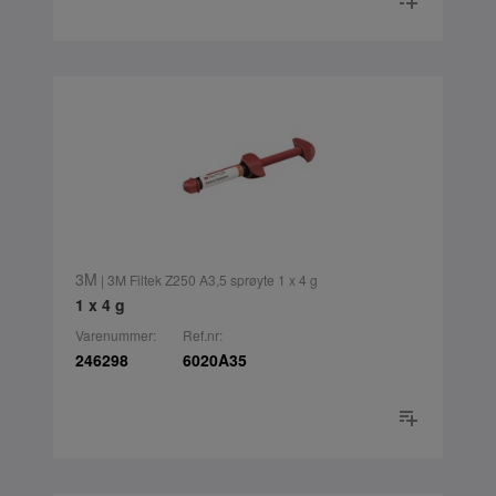
3M
| 3M Filtek Z250 A3,5 sprøyte 1 x 4 g
1 x 4 g
Varenummer:
Ref.nr:
246298
6020A35