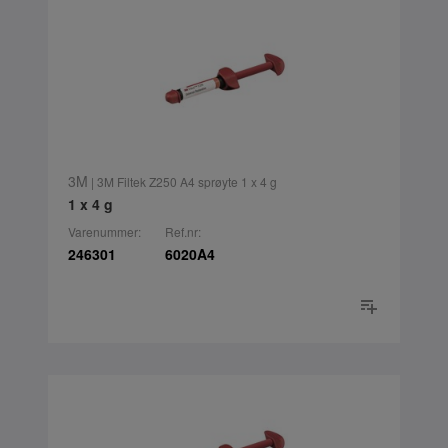
3M
| 3M Filtek Z250 A4 sprøyte 1 x 4 g
1 x 4 g
Varenummer:
Ref.nr:
246301
6020A4