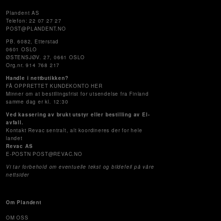
Plandent AS
Telefon: 22 07 27 27
POST@PLANDENT.NO
PB. 6082, Etterstad
0601 OSLO
ØSTENSJØV. 27, 0661 OSLO
Org.nr. 914 768 217
Handle i nettbutikken?
FÅ OPPRETTET KUNDEKONTO HER
Minner om at bestillingsfrist for utsendelse fra Finland
samme dag er kl. 12:30
Ved kassering av brukt utstyr eller bestilling av El-
avfall.
Kontakt Revac sentralt, alt koordineres der for hele
landet
Revac AS
E-POSTN POST@REVAC.NO
Vi tar forbehold om eventuelle tekst og bildefeil på våre
nettsider
Om Plandent
OM OSS