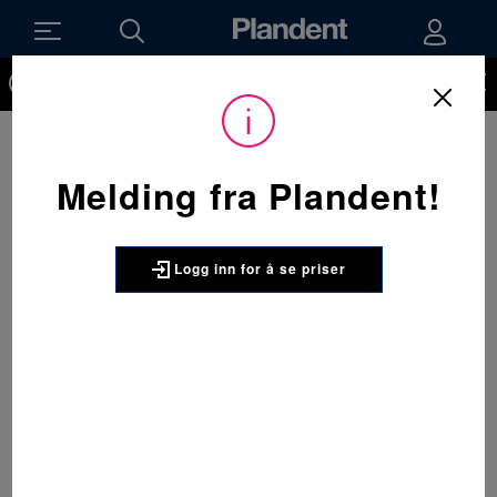
Du må være innlogget for å kunne se priser på produktene og
handle. Ikke kunde hos oss enda? Be om å få en kundekonto
her.
Melding fra Plandent!
Logg inn for å se priser