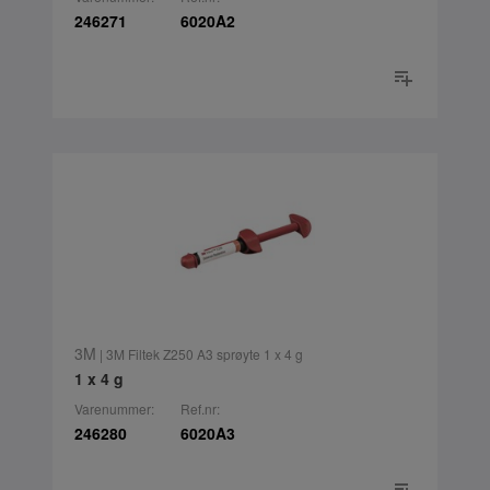
246271
6020A2
3M
| 3M Filtek Z250 A3 sprøyte 1 x 4 g
1 x 4 g
Varenummer:
Ref.nr:
246280
6020A3