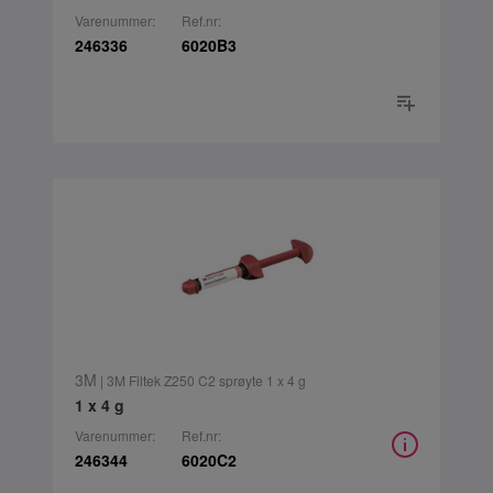
Varenummer:
Ref.nr:
246336
6020B3
3M
| 3M Filtek Z250 C2 sprøyte 1 x 4 g
1 x 4 g
Varenummer:
Ref.nr:
246344
6020C2