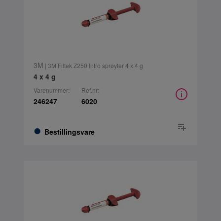
3M
| 3M Filtek Z250 Intro sprøyter 4 x 4 g
4 x 4 g
Varenummer:
Ref.nr:
246247
6020
Bestillingsvare