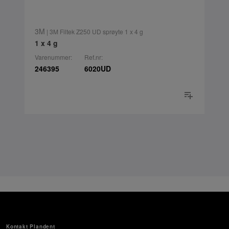
3M
| 3M Filtek Z250 UD sprøyte 1 x 4 g
1 x 4 g
Varenummer:
Ref.nr:
246395
6020UD
Kontakt Plandent