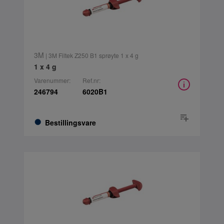
3M
| 3M Filtek Z250 B1 sprøyte 1 x 4 g
1 x 4 g
Varenummer:
Ref.nr:
246794
6020B1
Bestillingsvare