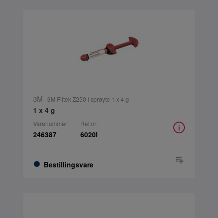
3M
| 3M Filtek Z250 I sprøyte 1 x 4 g
1 x 4 g
Varenummer:
Ref.nr:
246387
6020I
Bestillingsvare