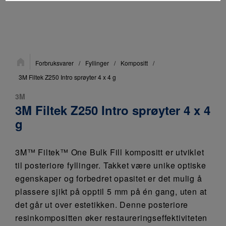
Du
Forbruksvarer
/
Fyllinger
/
Kompositt
/
er
her:
3M Filtek Z250 Intro sprøyter 4 x 4 g
3M
3M Filtek Z250 Intro sprøyter 4 x 4
g
3M™ Filtek™ One Bulk Fill kompositt er utviklet
til posteriore fyllinger. Takket være unike optiske
egenskaper og forbedret opasitet er det mulig å
plassere sjikt på opptil 5 mm på én gang, uten at
det går ut over estetikken. Denne posteriore
resinkompositten øker restaureringseffektiviteten