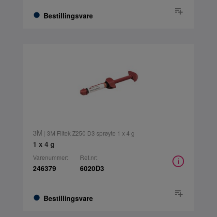
Bestillingsvare
3M
| 3M Filtek Z250 D3 sprøyte 1 x 4 g
1 x 4 g
Varenummer:
Ref.nr:
246379
6020D3
Bestillingsvare