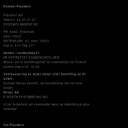
Kontakt Plandent
Plandent AS
Telefon: 22 07 27 27
POST@PLANDENT.NO
PB. 6082, Etterstad
0601 OSLO
ØSTENSJØV. 27, 0661 OSLO
Org.nr. 914 768 217
Handle i nettbutikken?
FÅ OPPRETTET KUNDEKONTO HER
Minner om at bestillingsfrist for utsendelse fra Finland
samme dag er kl. 12:30
Ved kassering av brukt utstyr eller bestilling av El-
avfall.
Kontakt Revac sentralt, alt koordineres der for hele
landet
Revac AS
E-POSTN POST@REVAC.NO
Vi tar forbehold om eventuelle tekst og bildefeil på våre
nettsider
Om Plandent