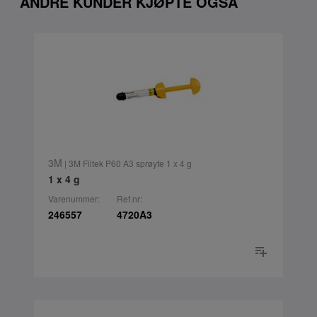
ANDRE KUNDER KJØPTE OGSÅ
3M
| 3M Filtek P60 A3 sprøyte 1 x 4 g
1 x 4 g
Varenummer:
Ref.nr:
246557
4720A3