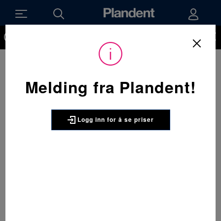
Du må være innlogget for å kunne se priser på produktene og
handle. Ikke kunde hos oss enda? Be om å få en kundekonto
her.
Melding fra Plandent!
Logg inn for å se priser