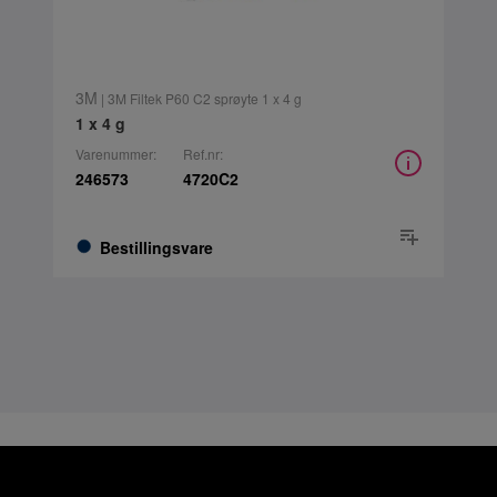
3M
| 3M Filtek P60 C2 sprøyte 1 x 4 g
1 x 4 g
Varenummer:
Ref.nr:
246573
4720C2
Bestillingsvare