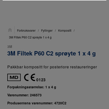
Du
Forbruksvarer
/
Fyllinger
/
Kompositt
/
er
her:
3M Filtek P60 C2 sprøyte 1 x 4 g
3M
3M Filtek P60 C2 sprøyte 1 x 4 g
Pakkbar kompositt for posteriore restaureringer
0123
Forpakningsstørrelse:
1 x 4 g
Varenummer:
246573
Produsentens varenummer:
4720C2