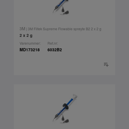
3M
| 3M Filtek Supreme Flowable sprøyte B2 2 x 2 g
2 x 2 g
Varenummer:
Ref.nr:
MD173218
6032B2