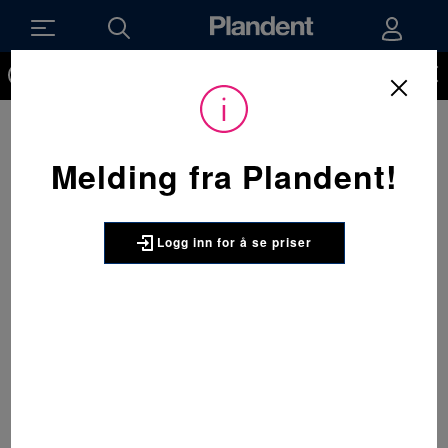
Du må være innlogget for å kunne se priser på produktene og
handle. Ikke kunde hos oss enda? Be om å få en kundekonto
her.
Melding fra Plandent!
Logg inn for å se priser