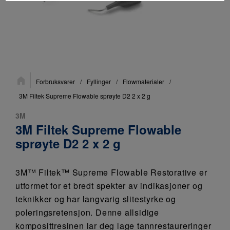
Du
Forbruksvarer
/
Fyllinger
/
Flowmaterialer
/
er
her:
3M Filtek Supreme Flowable sprøyte D2 2 x 2 g
3M
3M Filtek Supreme Flowable
sprøyte D2 2 x 2 g
3M™ Filtek™ Supreme Flowable Restorative er
utformet for et bredt spekter av indikasjoner og
teknikker og har langvarig slitestyrke og
poleringsretensjon. Denne allsidige
komposittresinen lar deg lage tannrestaureringer