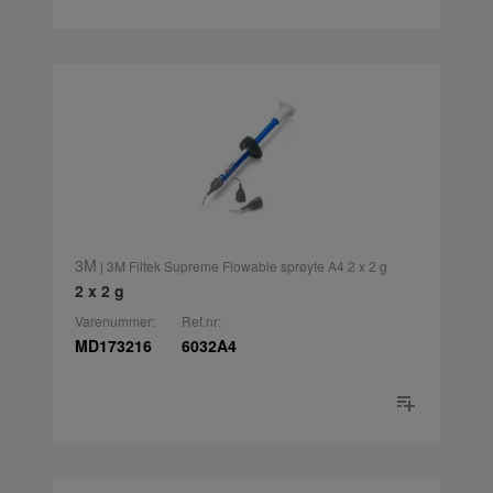
3M
| 3M Filtek Supreme Flowable sprøyte A4 2 x 2 g
2 x 2 g
Varenummer:
Ref.nr:
MD173216
6032A4