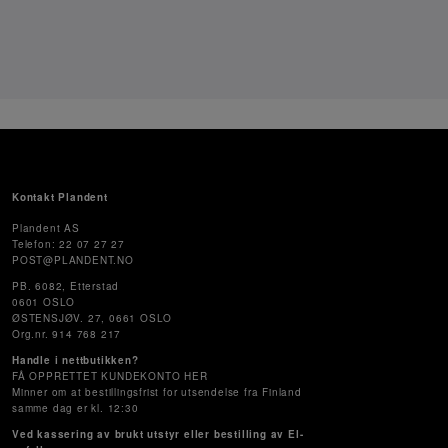
Kontakt Plandent
Plandent AS
Telefon: 22 07 27 27
POST@PLANDENT.NO
PB. 6082, Etterstad
0601 OSLO
ØSTENSJØV. 27, 0661 OSLO
Org.nr. 914 768 217
Handle i nettbutikken?
FÅ OPPRETTET KUNDEKONTO HER
Minner om at bestillingsfrist for utsendelse fra Finland
samme dag er kl. 12:30
Ved kassering av brukt utstyr eller bestilling av El-