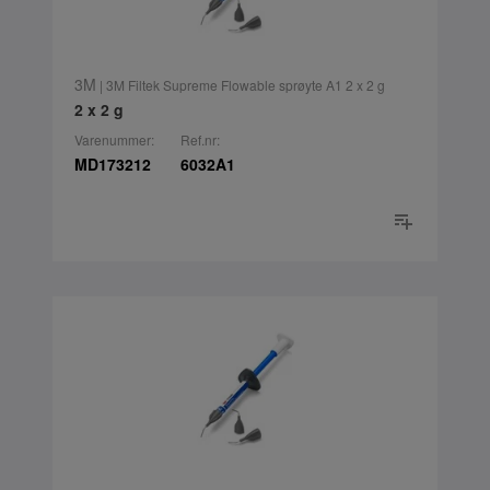
3M
| 3M Filtek Supreme Flowable sprøyte A1 2 x 2 g
2 x 2 g
Varenummer:
Ref.nr:
MD173212
6032A1