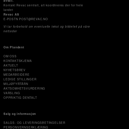
avfall.
Kontakt Revac sentralt, alt koordineres der for hele
landet
Revac AS
E-POSTN POST@REVAC.NO
Vi tar forbehold om eventuelle tekst og bildefeil på våre
nettsider
Om Plandent
OM OSS
KONTAKTSKJEMA
AKTUELT
NYHETSBREV
MEDARBEIDERE
LEDIGE STILLINGER
MILJØFYRTÅRN
AKTSOMHETSVURDERING
VARSLING
OPPRIKTIG DENTALT
Salg og informasjon
SALGS- OG LEVERINGSBETINGELSER
PERSONVERNSERKLÆRING