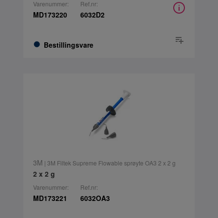
Varenummer:
Ref.nr:
MD173220
6032D2
Bestillingsvare
3M
| 3M Filtek Supreme Flowable sprøyte OA3 2 x 2 g
2 x 2 g
Varenummer:
Ref.nr:
MD173221
6032OA3