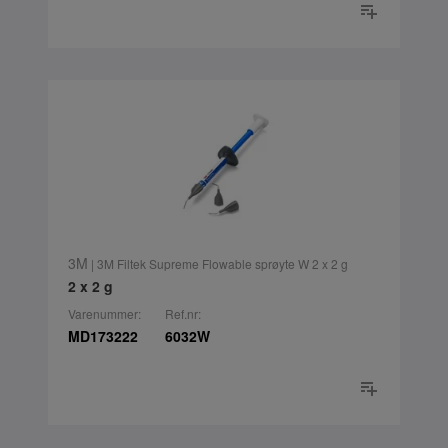
3M
| 3M Filtek Supreme Flowable sprøyte W 2 x 2 g
2 x 2 g
Varenummer:
Ref.nr:
MD173222
6032W