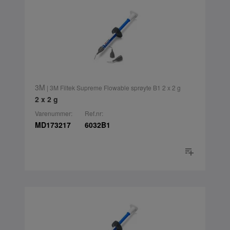
3M
| 3M Filtek Supreme Flowable sprøyte B1 2 x 2 g
2 x 2 g
Varenummer:
Ref.nr:
MD173217
6032B1