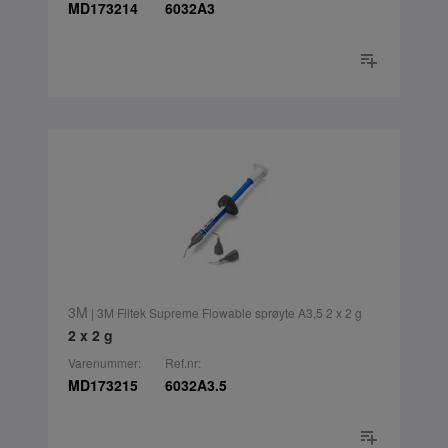
MD173214
6032A3
3M
| 3M Filtek Supreme Flowable sprøyte A3,5 2 x 2 g
2 x 2 g
Varenummer:
Ref.nr:
MD173215
6032A3.5