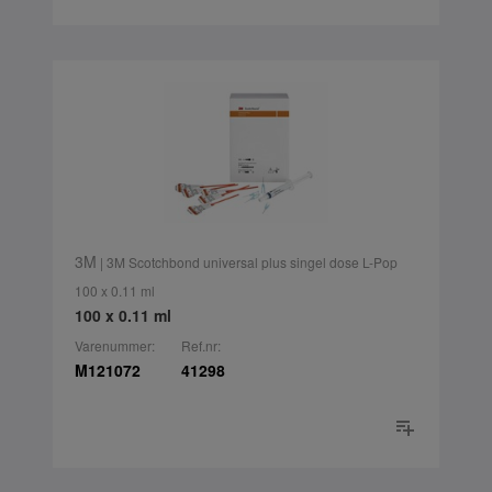
3M
| 3M Scotchbond universal plus singel dose L-Pop
100 x 0.11 ml
100 x 0.11 ml
Varenummer:
Ref.nr:
M121072
41298