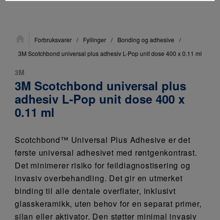
Du
Forbruksvarer
/
Fyllinger
/
Bonding og adhesive
/
er
her:
3M Scotchbond universal plus adhesiv L-Pop unit dose 400 x 0.11 ml
3M
3M Scotchbond universal plus
adhesiv L-Pop unit dose 400 x
0.11 ml
Scotchbond™ Universal Plus Adhesive er det
første universal adhesivet med røntgenkontrast.
Det minimerer risiko for feildiagnostisering og
invasiv overbehandling. Det gir en utmerket
binding til alle dentale overflater, inklusivt
glasskeramikk, uten behov for en separat primer,
silan eller aktivator. Den støtter minimal invasiv