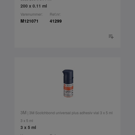
200 x 0.11 ml
Varenummer:
Ref.nr:
M121071
41299
3M
| 3M Scotchbond universal plus adhesiv vial 3 x 5 ml
3 x 5 ml
3 x 5 ml