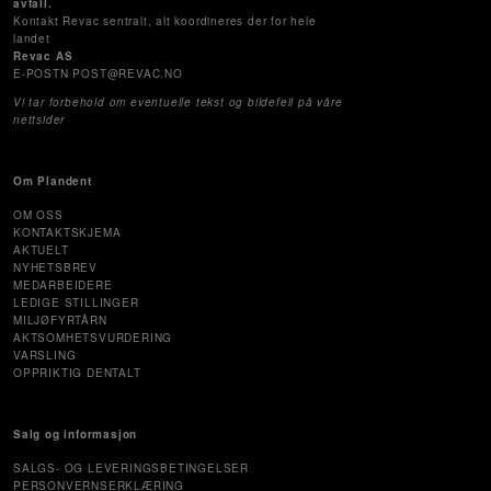
avfall.
Kontakt Revac sentralt, alt koordineres der for hele
landet
Revac AS
E-POSTN POST@REVAC.NO
Vi tar forbehold om eventuelle tekst og bildefeil på våre
nettsider
Om Plandent
OM OSS
KONTAKTSKJEMA
AKTUELT
NYHETSBREV
MEDARBEIDERE
LEDIGE STILLINGER
MILJØFYRTÅRN
AKTSOMHETSVURDERING
VARSLING
OPPRIKTIG DENTALT
Salg og informasjon
SALGS- OG LEVERINGSBETINGELSER
PERSONVERNSERKLÆRING