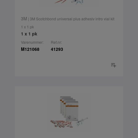
3M
| 3M Scotchbond universal plus adhesiv intro vial kit
1 x 1 pk
1 x 1 pk
Varenummer:
Ref.nr:
M121068
41293