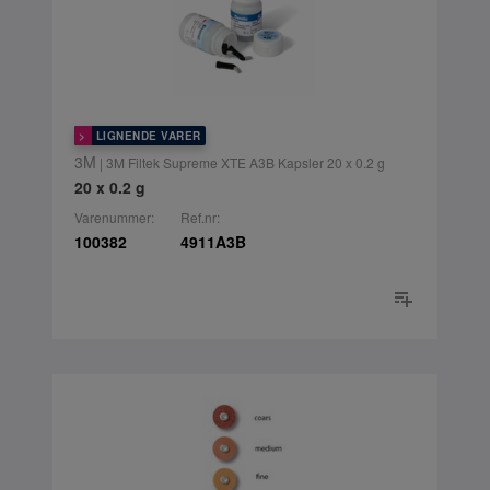
LIGNENDE VARER
3M
| 3M Filtek Supreme XTE A3B Kapsler 20 x 0.2 g
20 x 0.2 g
Varenummer:
Ref.nr:
100382
4911A3B