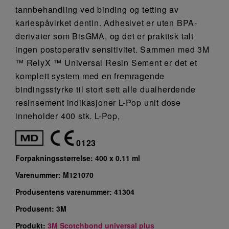
tannbehandling ved binding og tetting av
kariespåvirket dentin. Adhesivet er uten BPA-
derivater som BisGMA, og det er praktisk talt
ingen postoperativ sensitivitet. Sammen med 3M
™ RelyX ™ Universal Resin Sement er det et
komplett system med en fremragende
bindingsstyrke til stort sett alle dualherdende
resinsement indikasjoner L-Pop unit dose
inneholder 400 stk. L-Pop,
0123
Forpakningsstørrelse:
400 x 0.11 ml
Varenummer:
M121070
Produsentens varenummer:
41304
Produsent:
3M
Produkt:
3M Scotchbond universal plus