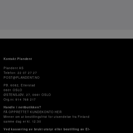
Kontakt Plandent
Plandent AS
Telefon: 22 07 27 27
POST@PLANDENT.NO
PB. 6082, Etterstad
0601 OSLO
ØSTENSJØV. 27, 0661 OSLO
Org.nr. 914 768 217
Handle i nettbutikken?
FÅ OPPRETTET KUNDEKONTO HER
Minner om at bestillingsfrist for utsendelse fra Finland
samme dag er kl. 12:30
Ved kassering av brukt utstyr eller bestilling av El-