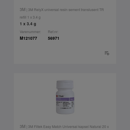
3M
| 3M RelyX universal resin sement translusent TR
refill 1 x 3.4 g
1 x 3.4 g
Varenummer:
Ref.nr:
M121077
56971
3M
| 3M Filtek Easy Match Universal kapsel Natural 20 x