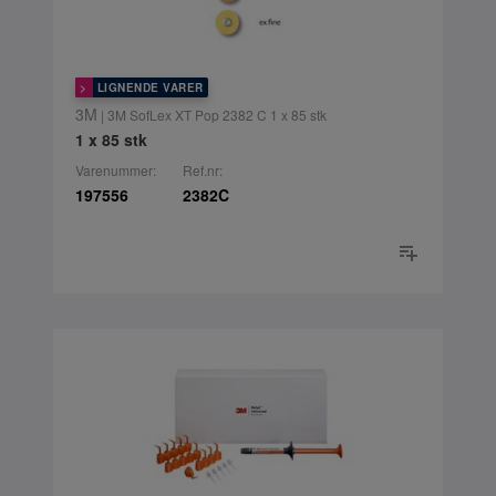
LIGNENDE VARER
3M
| 3M SofLex XT Pop 2382 C 1 x 85 stk
1 x 85 stk
Varenummer:
Ref.nr:
197556
2382C