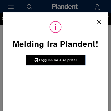
Du må være innlogget for å kunne se priser på produktene og
handle. Ikke kunde hos oss enda? Be om å få en kundekonto
her.
Melding fra Plandent!
Logg inn for å se priser