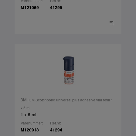
Varenummer:
Ref.nr:
M121069
41295
3M
| 3M Scotchbond universal plus adhesive vial refill 1
x 5 ml
1 x 5 ml
Varenummer:
Ref.nr:
M120918
41294