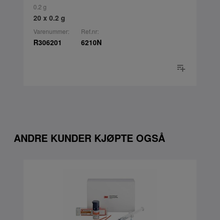
0.2 g
20 x 0.2 g
Varenummer:
Ref.nr:
R306201
6210N
ANDRE KUNDER KJØPTE OGSÅ