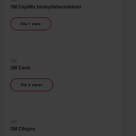
3M CapMix beskyttelsesdeksel
Vis 1 vare
3M
3M Cavit
Vis 4 varer
3M
3M Clinpro