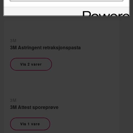
Vis 4 varer
3M
3M Astringent retraksjonspasta
Vis 2 varer
3M
3M Attest sporeprøve
Vis 1 vare