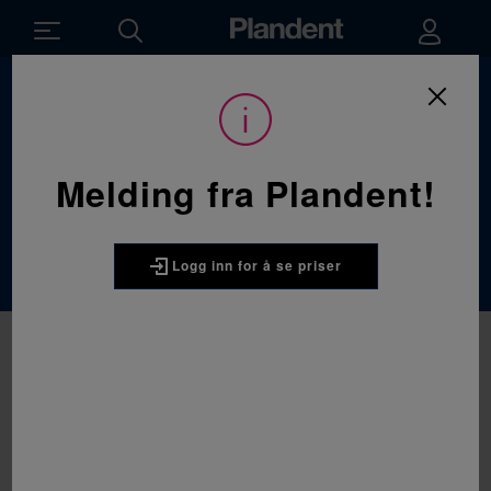
Du
Forbruksvarer
/
Engangsartikler
/
Avfall og oppbevaring
er
her:
Avfall og
Melding fra Plandent!
oppbevaring
Logg inn for å se priser