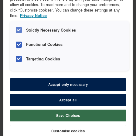
3M Aplicap kapselapplikator
allow all cookies. To read more and to change your preferences,
click “Customize cookies”. You can change these settings at any
time.
Privacy Notice
Vis 1 vare
Strictly Necessary Cookies
Functional Cookies
3M
Targeting Cookies
3M Aplicap og maxicap kapselaktivator
Vis 3 varer
Accept only necessary
Accept all
Save Choices
3M
3M Appliseringsspiss
Customise cookies