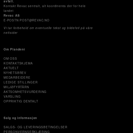
avfall.
Kontakt Revac sentralt, alt koordineres der for hele
landet
Revac AS
E-POSTN POST@REVAC.NO
Vi tar forbehold om eventuelle tekst og bildefeil på våre
nettsider
Om Plandent
OM OSS
KONTAKTSKJEMA
AKTUELT
NYHETSBREV
MEDARBEIDERE
LEDIGE STILLINGER
MILJØFYRTÅRN
AKTSOMHETSVURDERING
VARSLING
OPPRIKTIG DENTALT
Salg og informasjon
SALGS- OG LEVERINGSBETINGELSER
PERSONVERNSERKLÆRING