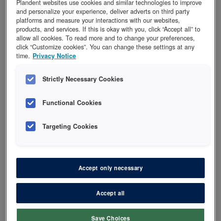
Plandent websites use cookies and similar technologies to improve
and personalize your experience, deliver adverts on third party
platforms and measure your interactions with our websites,
products, and services. If this is okay with you, click “Accept all” to
allow all cookies. To read more and to change your preferences,
click “Customize cookies”. You can change these settings at any
time.
Privacy Notice
Linda H Kjølstadmyr spesialtannpleier
Tannpleier UiO 1992, delmaster i helsefremmende arbeid
Strictly Necessary Cookies
og klinisk tannpleie USN 2018.
Linda har solid erfaring som tannpleier fra klinikk og mange
Functional Cookies
år som produktspesialist og fagansvarlig i dentalbransjen.
Hun har holdt utallige kurs om emnet og brenner for faget.
Targeting Cookies
Linda jobber nå som fagansvarlig for NSK i Norden
Accept only necessary
Accept all
Informasjon
Save Choices