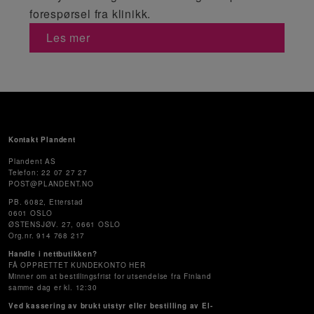
forespørsel fra klinikk.
Les mer
Kontakt Plandent
Plandent AS
Telefon: 22 07 27 27
POST@PLANDENT.NO
PB. 6082, Etterstad
0601 OSLO
ØSTENSJØV. 27, 0661 OSLO
Org.nr. 914 768 217
Handle i nettbutikken?
FÅ OPPRETTET KUNDEKONTO HER
Minner om at bestillingsfrist for utsendelse fra Finland
samme dag er kl. 12:30
Ved kassering av brukt utstyr eller bestilling av El-