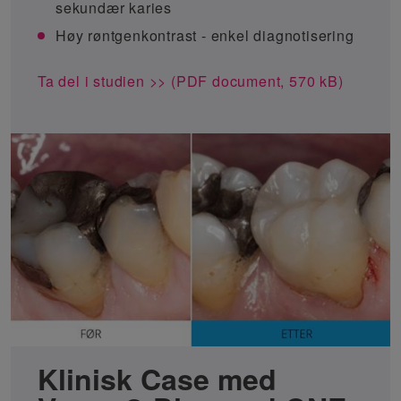
sekundær karies
Høy røntgenkontrast - enkel diagnotisering
Ta del i studien >> (PDF document, 570 kB)
Klinisk Case med