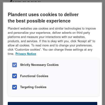
fungerer
Plandent uses cookies to deliver
Venus ONE Shade er en universell kompositt
for hverdags restaureringer. Den tilbyr en
the best possible experience
ekstraordinær fargetilpasning og smelter inn i
Plandent websites use cookies and similar technologies to improve
det omkringliggende tannstoffet, uavhengig av
and personalize your experience, deliver adverts on third party
platforms and measure your interactions with our websites,
nyanse. Se enkelt hvordan..
products, and services. If this is okay with you, click “Accept all” to
allow all cookies. To read more and to change your preferences,
Se film
click “Customize cookies”. You can change these settings at any
time.
Privacy Notice
Strictly Necessary Cookies
Functional Cookies
Targeting Cookies