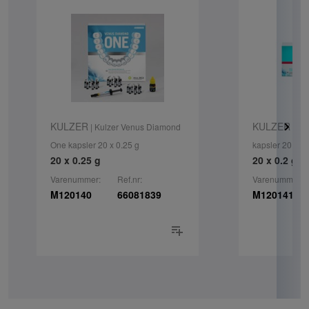
KULZER
KULZER
| Kulzer Venus Diamond
| Ku
One kapsler 20 x 0.25 g
kapsler 20 x 0.
20 x 0.25 g
20 x 0.2 g
Varenummer:
Ref.nr:
Varenummer:
M120140
66081839
M120141