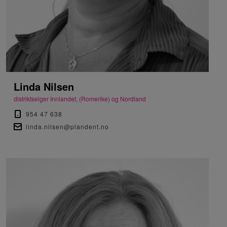
Linda Nilsen
distriktselger Innlandet, (Romerike) og Nordland
954 47 638
linda.nilsen@plandent.no