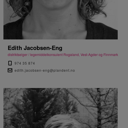
Edith Jacobsen-Eng
distriktselger / legemiddelkonsulent Rogaland, Vest-Agder og Finnmark
974 35 874
edith.jacobsen-eng@plandent.no