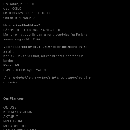
PB. 6082, Etterstad
0601 OSLO
ØSTENSJØV. 27, 0661 OSLO
Org.nr. 914 768 217
Handle i nettbutikken?
FÅ OPPRETTET KUNDEKONTO HER
Minner om at bestillingsfrist for utsendelse fra Finland
samme dag er kl. 12:30
Ved kassering av brukt utstyr eller bestilling av El-
avfall.
Kontakt Revac sentralt, alt koordineres der for hele
landet
Revac AS
E-POSTN POST@REVAC.NO
Vi tar forbehold om eventuelle tekst og bildefeil på våre
nettsider
Om Plandent
OM OSS
KONTAKTSKJEMA
AKTUELT
NYHETSBREV
MEDARBEIDERE