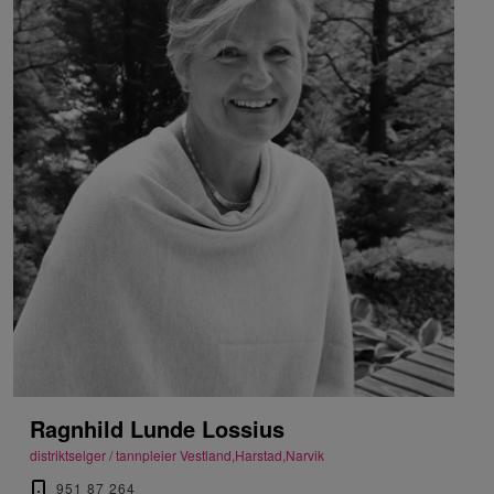
Ragnhild Lunde Lossius
distriktselger / tannpleier Vestland,Harstad,Narvik
951 87 264