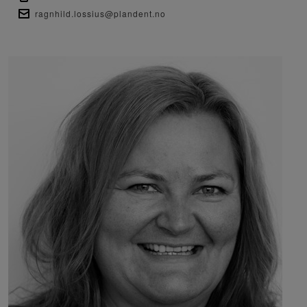
ragnhild.lossius@plandent.no