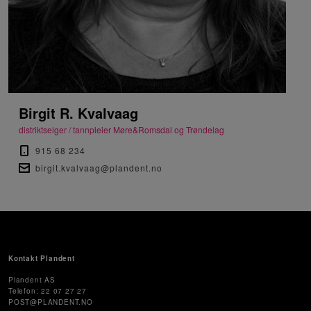
Birgit R. Kvalvaag
distriktselger / tannpleier Møre&Romsdal og Trøndelag
915 68 234
birgit.kvalvaag@plandent.no
Kontakt Plandent
Plandent AS
Telefon: 22 07 27 27
POST@PLANDENT.NO