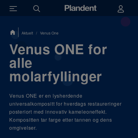
Du
Aktuelt
/
Venus One
er
her:
Venus ONE for
alle
molarfyllinger
Venus ONE er en lysherdende
universalkompositt for hverdags restaureringer
posteriort med innovativ kameleoneffekt.
Kompositten tar farge etter tannen og dens
omgivelser.