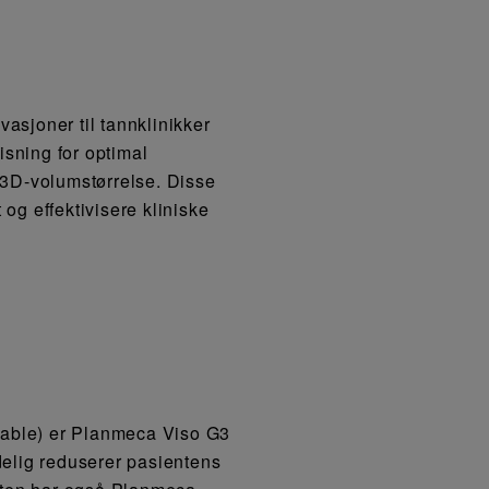
sjoner til tannklinikker
isning for optimal
r 3D-volumstørrelse. Disse
og effektivisere kliniske
table) er Planmeca Viso G3
elig reduserer pasientens