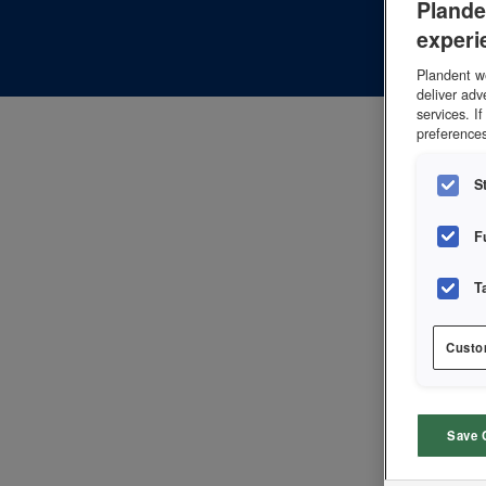
Plande
bilde
experi
bruke
Plandent we
deliver adv
services. I
preferences
S
F
T
Custo
Save 