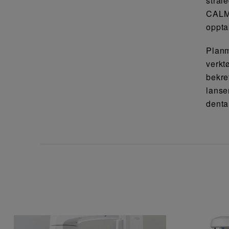
strål
CALM®
oppta
Planm
verkt
bekre
lanse
denta