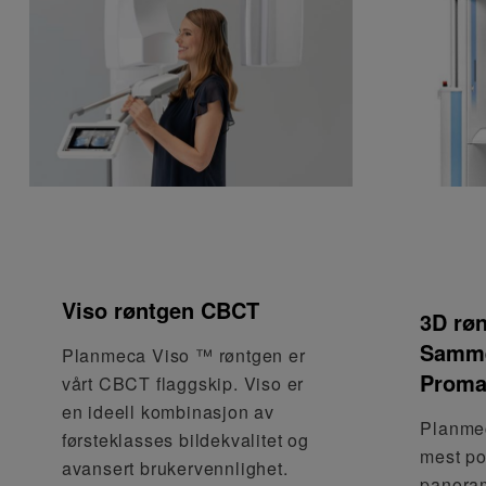
Viso røntgen CBCT
3D røn
Samme
Planmeca Viso ™ røntgen er
Prom
vårt CBCT flaggskip. Viso er
en ideell kombinasjon av
Planmec
førsteklasses bildekvalitet og
mest p
avansert brukervennlighet.
panora