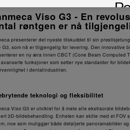
anmeca Viso G3 - En revolu
ntal røntgen er nå tilgjengel
eca presenterer det nyeste tilskuddet til sin prestisjetu
 G3, som nå er tilgjengelig for levering. Den innovative
senterer en ny æra innen CBCT (Cone Beam Computed To
 avanserte funksjoner som setter nye standarder for bildek
rvennlighet i dentalindustrien.
brytende teknologi og fleksibilitet
eca Viso G3 er utviklet for å møte alle ekstraorale bildeb
ert 3D-bildebehandling. Enheten kan skilte med et FOV som
cm, noe som muliggjør både detaljerte panoramabilder og