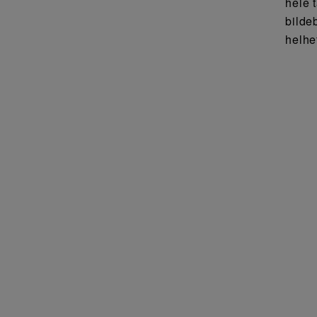
hele 
bilde
helhe