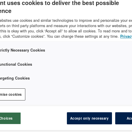
nt uses cookies to deliver the best possible
teknologien i dentalbransjen med toppmoderne funksjone
ence
rvennlighet.
bsites use cookies and similar technologies to improve and personalize your e
erts on third party platforms and measure your interactions with our websites, p
f this is okay with you, click “Accept all” to allow all cookies. To read more and 
, click “Customize cookies”. You can change these settings at any time.
Privac
trictly Necessary Cookies
unctional Cookies
argeting Cookies
mise cookies
Choices
Accept only necessary
Acc