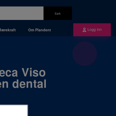
Søk
Logg inn
Bærekraft
Om Plandent
meca Viso
en dental
 revolusjonere