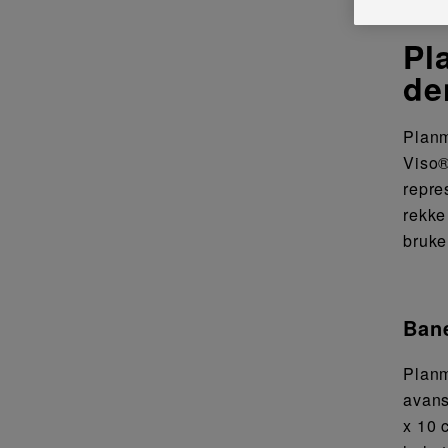
Pl
de
Planm
Viso®
repre
rekke
bruke
Bane
Planm
avans
x 10 