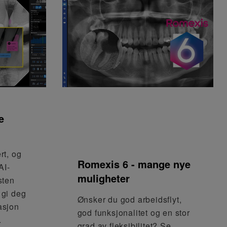
e
rt, og
Romexis 6 - mange nye
AI-
muligheter
sten
 gi deg
Ønsker du god arbeidsflyt,
asjon
god funksjonalitet og en stor
.
grad av fleksibilitet? Se