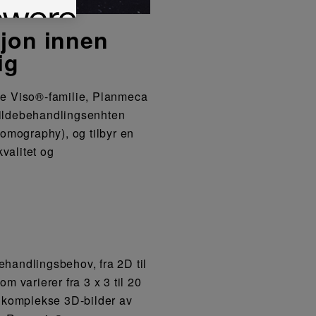
sjon innen
ig
nge Viso®-familie, Planmeca
 bildebehandlingsenhten
mography), og tilbyr en
valitet og
ehandlingsbehov, fra 2D til
 varierer fra 3 x 3 til 20
 komplekse 3D-bilder av