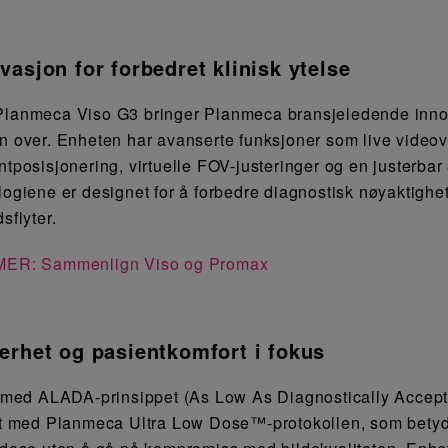
vasjon for forbedret klinisk ytelse
lanmeca Viso G3 bringer Planmeca bransjeledende innova
n over. Enheten har avanserte funksjoner som live videov
ntposisjonering, virtuelle FOV-justeringer og en justerba
logiene er designet for å forbedre diagnostisk nøyaktighet 
sflyter.
MER: Sammenlign Viso og Promax
erhet og pasientkomfort i fokus
d med ALADA-prinsippet (As Low As Diagnostically Accep
rt med Planmeca Ultra Low Dose™-protokollen, som betyd