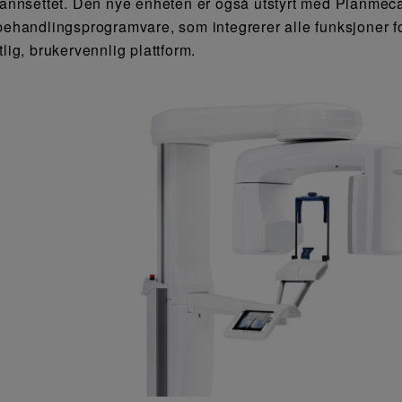
tannsettet. Den nye enheten er også utstyrt med Planme
behandlingsprogramvare, som integrerer alle funksjoner fo
tlig, brukervennlig plattform.