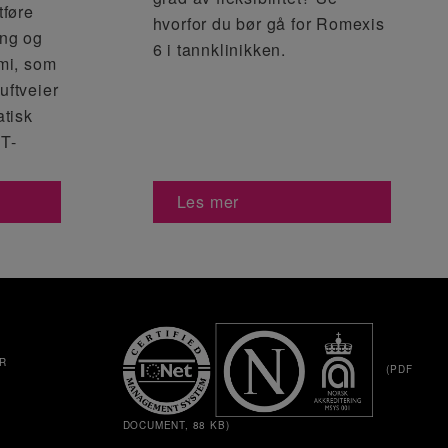
tføre
hvorfor du bør gå for Romexis
ing og
6 i tannklinikken.
mi, som
luftveier
atisk
T-
Les mer
R
(PDF
DOCUMENT, 88 KB)