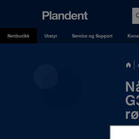
Nettbutikk
Utstyr
Service og Support
Kons
MENY
Du
er
her:
Nå
G3
r
Den e