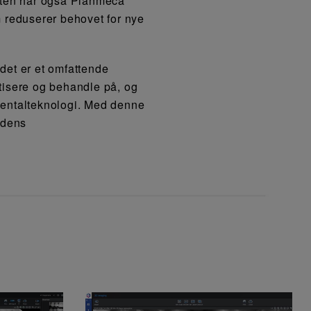
eten har også Planmeca
 reduserer behovet for nye
det er et omfattende
tisere og behandle på, og
 dentalteknologi. Med denne
idens