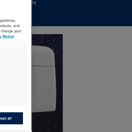
r og enestående
xperience,
roducts, and
to change your
y Notice
ept all