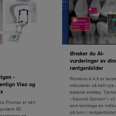
Ønsker du AI-
vurderinger av din
røntgenbilder
tgen -
Romexis 6.4.5 er lanse
nlign Viso og
inkluderer nå helt nye 
ax
baserte verktøy. Tjene
«Second Opinion*» vil
a Promax er vårt
som tannlege en indik
opulære 3D
på funn i røntgenbilder
marøntgen og