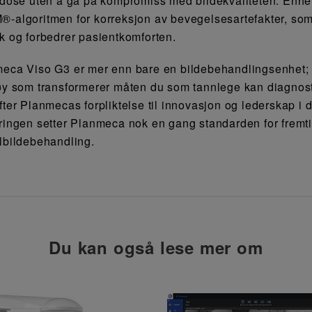
edose uten å gå på kompromiss med bildekvaliteten. Enh
-algoritmen for korreksjon av bevegelsesartefakter, som
k og forbedrer pasientkomforten.
eca Viso G3 er mer enn bare en bildebehandlingsenhet; 
øy som transformerer måten du som tannlege kan diagnos
fter Planmecas forpliktelse til innovasjon og lederskap i
ringen setter Planmeca nok en gang standarden for fremt
lbildebehandling.
Du kan også lese mer om