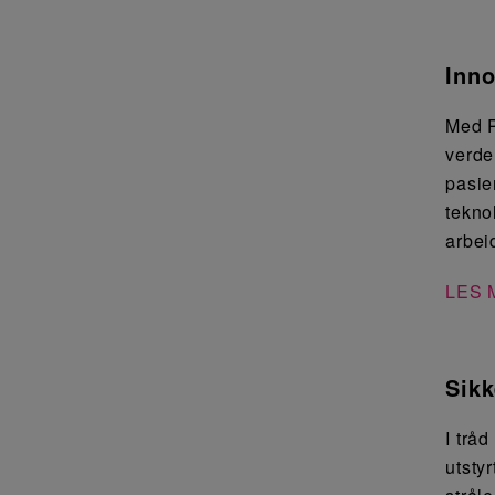
Inno
Med P
verde
pasie
tekno
arbeid
LES 
Sikk
I trå
utsty