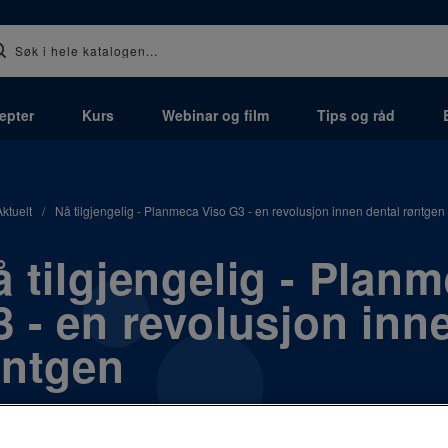
epter
Kurs
Webinar og film
Tips og råd
Aktuelt
/
Nå tilgjengelig - Planmeca Viso G3 - en revolusjon innen dental røntgen
 tilgjengelig - Plan
 - en revolusjon inn
øntgen
tterlengtede Planmeca Viso® G3 er endelig her, klar til å