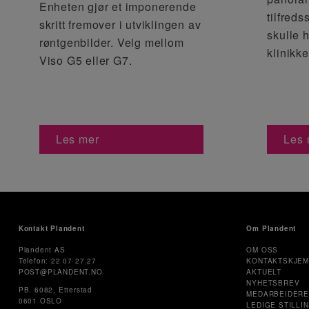
Enheten gjør et imponerende
tilfreds
skritt fremover i utviklingen av
skulle 
røntgenbilder. Velg mellom
klinikke
Viso G5 eller G7.
Les mer
Les 
Kontakt Plandent
Om Plandent
Plandent AS
OM OSS
Telefon: 22 07 27 27
KONTAKTSKJE
POST@PLANDENT.NO
AKTUELT
NYHETSBREV
PB. 6082, Etterstad
MEDARBEIDER
0601 OSLO
LEDIGE STILLI