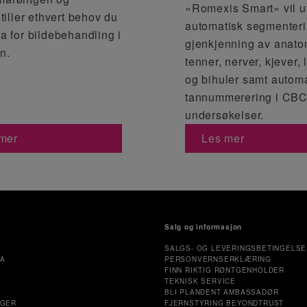
«Romexis Smart» vil u
stiller ethvert behov du
automatisk segmenter
ha for bildebehandling i
gjenkjenning av anato
n.
tenner, nerver, kjever, 
og bihuler samt autom
tannummerering i CBC
undersøkelser.
mer
Les mer
Salg og informasjon
SALGS- OG LEVERINGSBETINGELSE
MA
PERSONVERNSERKLÆRING
FINN RIKTIG RØNTGENHOLDER
TEKNISK SERVICE
E
BLI PLANDENT AMBASSADØR
NGER
FJERNSTYRING BEYONDTRUST