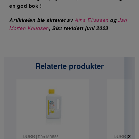
en god bok !
Artikkelen ble skrevet av
Aina Eliassen
og
Jan
Morten Knudsen
, Sist revidert juni 2023
Relaterte produkter
DURR
DURR
| Dürr MD555
| Dürr O