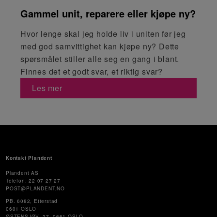
Gammel unit, reparere eller kjøpe ny?
Hvor lenge skal jeg holde liv i uniten før jeg
med god samvittighet kan kjøpe ny? Dette
spørsmålet stiller alle seg en gang i blant.
Finnes det et godt svar, et riktig svar?
Les mer
Kontakt Plandent
Plandent AS
Telefon: 22 07 27 27
POST@PLANDENT.NO
PB. 6082, Etterstad
0601 OSLO
ØSTENSJØV. 27, 0661 OSLO