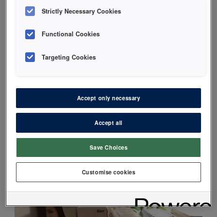
Strictly Necessary Cookies
Functional Cookies
Ryddetid
Targeting Cookies
Blir det litt roligere når det nærmer seg ferien
benytt sjansen til å rydde og vaske i skuffer og
skap. Sjekk holdbarhet på materialer og sterilt
Accept only necessary
utstyr, kanskje må noe steriliseres på nytt. Når
man stenger for ferien bør alt som vanligvis står
Accept all
fremme på benker og bord plasseres i lukkede
skap. Pauserom med kjøleskap, resepsjon mm
Save Choices
har sikkert også godt av en omgang med klut og
såpe.
Customise cookies