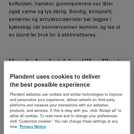
kofferdam, hansker, gummipolerere osv tåler
også varme og lys dårlig. Bondig, kompositt,
sementer og avtrykksmaterialer bør legges i
kjøleskap når sommervarmen kommer, og tas ut
en stund før bruk for å akklimatiseres.
Har du husket å bestille slik at
du har materiell når du er
Plandent uses cookies to deliver
tilbake?
the best possible experience
Bruk litt tid på å se over lageret og legg gjerne
Plandent websites use cookies and similar technologies to improve
and personalize your experience, deliver adverts on third party
inn en bestilling i netthandelen før du tar ferie.
platforms and measure your interactions with our websites,
Du kan endre leveringstidspunktet slik at varene
products, and services. If this is okay with you, click “Accept all” to
allow all cookies. To read more and to change your preferences,
kommer med en gang klinikken åpner igjen. Da
click “Customize cookies”. You can change these settings at any
slipper du stresset med å bestille varer med en
time.
Privacy Notice
gang ferien er over.