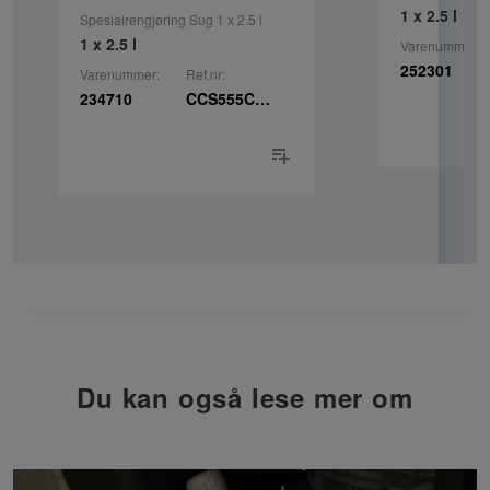
1 x 2.5 l
Spesialrengjøring Sug 1 x 2.5 l
1 x 2.5 l
Varenummer:
252301
Varenummer:
Ref.nr:
234710
CCS555C6150
Du kan også lese mer om