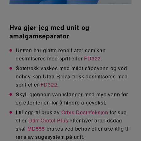
Hva gjør jeg med unit og
amalgamseparator
Uniten har glatte rene flater som kan
desinfiseres med sprit eller
FD322.
Setetrekk vaskes med mildt såpevann og ved
behov kan Ultra Relax trekk desinfiseres med
sprit eller
FD322
.
Skyll gjennom vannslanger med mye vann før
og etter ferien for å hindre algevekst.
I tillegg til bruk av
Orbis Desinfeksjon
for sug
eller
Dürr Orotol Plus
etter hver arbeidsdag
skal
MD555
brukes ved behov eller ukentlig til
rens av sugesystem på unit.