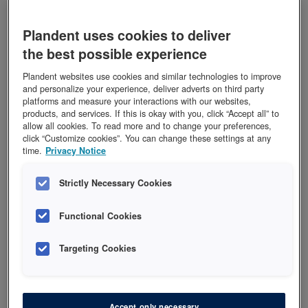
gjennom protetikken jeg kan tilby pasientene mine.
Plandent uses cookies to deliver
the best possible experience
Plandent websites use cookies and similar technologies to improve
Like enkelt for tannlegen som for
and personalize your experience, deliver adverts on third party
platforms and measure your interactions with our websites,
tanntekniker
products, and services. If this is okay with you, click “Accept all” to
allow all cookies. To read more and to change your preferences,
click “Customize cookies”. You can change these settings at any
Tannteknikeren har lenge hatt gleden av å jobbe
time.
Privacy Notice
digitalt, men nå har dette også blitt lett tilgjengelig for
tannlegen. I løpet av de årene jeg nå har skannet har
Strictly Necessary Cookies
jeg forstått at det er softwaren, altså programmet, som
Functional Cookies
er noe av det viktigste.
Man opplever klart at 3Shape utvikler programmet sitt
Targeting Cookies
hele tiden. Gjengivelsen av detaljer i skanningen er
veldig bra. Den visuelle tilbakemeldingen og
nøyaktigheten på skjermen gir meg all den
Accept only necessary