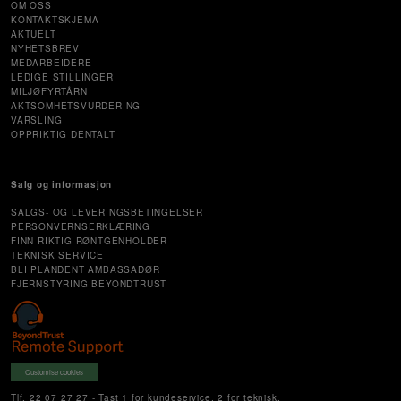
OM OSS
KONTAKTSKJEMA
AKTUELT
NYHETSBREV
MEDARBEIDERE
LEDIGE STILLINGER
MILJØFYRTÅRN
AKTSOMHETSVURDERING
VARSLING
OPPRIKTIG DENTALT
Salg og informasjon
SALGS- OG LEVERINGSBETINGELSER
PERSONVERNSERKLÆRING
FINN RIKTIG RØNTGENHOLDER
TEKNISK SERVICE
BLI PLANDENT AMBASSADØR
FJERNSTYRING BEYONDTRUST
Customise cookies
Tlf. 22 07 27 27 - Tast 1 for kundeservice, 2 for teknisk,