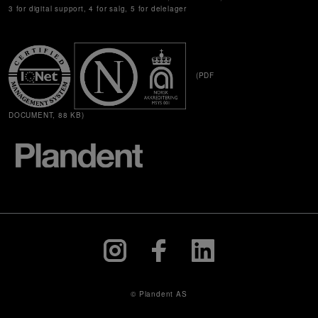
3 for digital support, 4 for salg, 5 for delelager
(PDF
DOCUMENT, 88 KB)
© Plandent AS