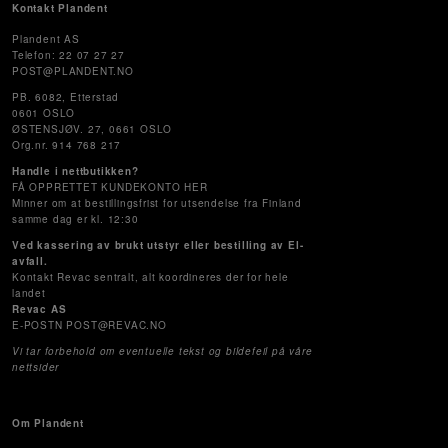
Kontakt Plandent
Plandent AS
Telefon: 22 07 27 27
POST@PLANDENT.NO
PB. 6082, Etterstad
0601 OSLO
ØSTENSJØV. 27, 0661 OSLO
Org.nr. 914 768 217
Handle i nettbutikken?
FÅ OPPRETTET KUNDEKONTO HER
Minner om at bestillingsfrist for utsendelse fra Finland
samme dag er kl. 12:30
Ved kassering av brukt utstyr eller bestilling av El-
avfall.
Kontakt Revac sentralt, alt koordineres der for hele
landet
Revac AS
E-POSTN POST@REVAC.NO
Vi tar forbehold om eventuelle tekst og bildefeil på våre
nettsider
Om Plandent