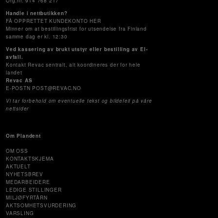
Org.nr. 914 768 217
Handle i nettbutikken?
FÅ OPPRETTET KUNDEKONTO HER
Minner om at bestillingsfrist for utsendelse fra Finland
samme dag er kl. 12:30
Ved kassering av brukt utstyr eller bestilling av El-
avfall.
Kontakt Revac sentralt, alt koordineres der for hele
landet
Revac AS
E-POSTN POST@REVAC.NO
Vi tar forbehold om eventuelle tekst og bildefeil på våre
nettsider
Om Plandent
OM OSS
KONTAKTSKJEMA
AKTUELT
NYHETSBREV
MEDARBEIDERE
LEDIGE STILLINGER
MILJØFYRTÅRN
AKTSOMHETSVURDERING
VARSLING