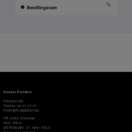
Bestillingsvare
Kontakt Plandent
Plandent AS
Telefon: 22 07 27 27
POST@PLANDENT.NO
PB. 6082, Etterstad
0601 OSLO
ØSTENSJØV. 27, 0661 OSLO