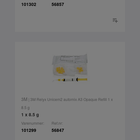
101302
56857
3M
| 3M Relyx Unicem2 automix A3 Opaque Refill 1 x
8.5 g
1 x 8.5 g
Varenummer:
Ref.nr:
101299
56847