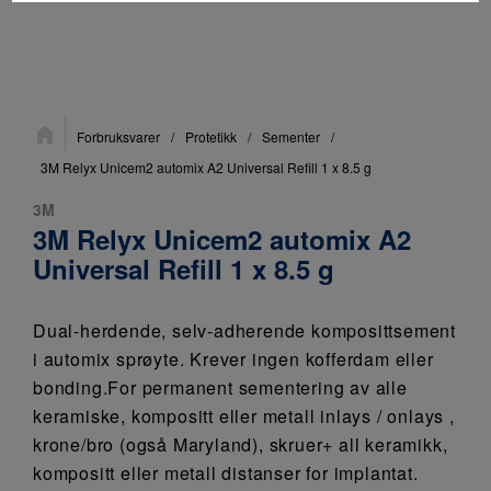
Du
Forbruksvarer
/
Protetikk
/
Sementer
/
er
her:
3M Relyx Unicem2 automix A2 Universal Refill 1 x 8.5 g
3M
3M Relyx Unicem2 automix A2
Universal Refill 1 x 8.5 g
Dual-herdende, selv-adherende komposittsement
i automix sprøyte. Krever ingen kofferdam eller
bonding.For permanent sementering av alle
keramiske, kompositt eller metall inlays / onlays ,
krone/bro (også Maryland), skruer+ all keramikk,
kompositt eller metall distanser for implantat.