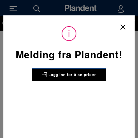
Du må være innlogget for å kunne se priser på produktene og
handle. Ikke kunde hos oss enda? Be om å få en kundekonto
her.
Melding fra Plandent!
Logg inn for å se priser