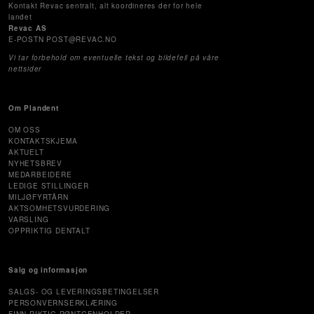
Kontakt Revac sentralt, alt koordineres der for hele
landet
Revac AS
E-POSTN POST@REVAC.NO
Vi tar forbehold om eventuelle tekst og bildefeil på våre
nettsider
Om Plandent
OM OSS
KONTAKTSKJEMA
AKTUELT
NYHETSBREV
MEDARBEIDERE
LEDIGE STILLINGER
MILJØFYRTÅRN
AKTSOMHETSVURDERING
VARSLING
OPPRIKTIG DENTALT
Salg og informasjon
SALGS- OG LEVERINGSBETINGELSER
PERSONVERNSERKLÆRING