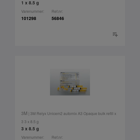
1 x 8.5 g
Varenummer:
Ref.nr:
101298
56846
3M
| 3M Relyx Unicem2 automix A3 Opaque bulk refill x
3 3 x 8.5 g
3 x 8.5 g
Varenummer:
Ref.nr: