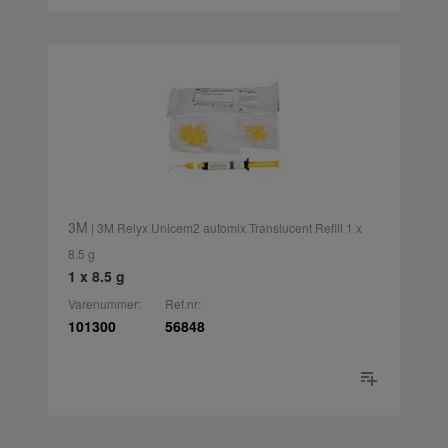
3M
| 3M Relyx Unicem2 automix Translucent Refill 1 x
8.5 g
1 x 8.5 g
Varenummer:
Ref.nr:
101300
56848