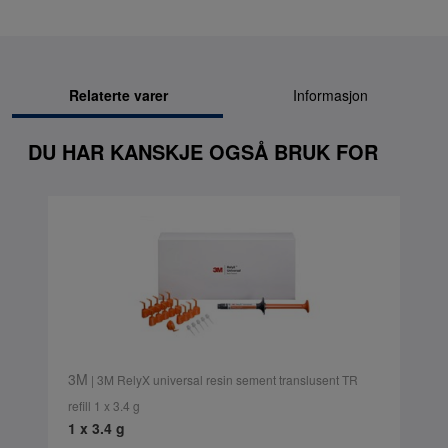
Relaterte varer
Informasjon
DU HAR KANSKJE OGSÅ BRUK FOR
3M
| 3M RelyX universal resin sement translusent TR
refill 1 x 3.4 g
1 x 3.4 g