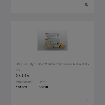
3M
| 3M Relyx Unicem2 automix translucent bulk refill 3 x
8.5 g
3 x 8.5 g
Varenummer:
Ref.nr:
101303
56858