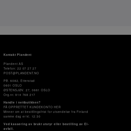
Kontakt Plandent
Plandent AS
Telefon: 22 07 27 27
POST@PLANDENT.NO
PB. 6082, Etterstad
0601 OSLO
ØSTENSJØV. 27, 0661 OSLO
Org.nr. 914 768 217
Handle i nettbutikken?
FÅ OPPRETTET KUNDEKONTO HER
Minner om at bestillingsfrist for utsendelse fra Finland
samme dag er kl. 12:30
Ved kassering av brukt utstyr eller bestilling av El-
avfall.