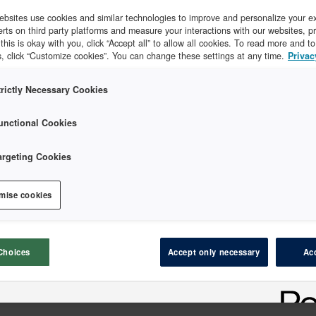
bsites use cookies and similar technologies to improve and personalize your e
erts on third party platforms and measure your interactions with our websites, p
f this is okay with you, click “Accept all” to allow all cookies. To read more and 
er etter
, click “Customize cookies”. You can change these settings at any time.
Privac
trictly Necessary Cookies
unctional Cookies
Varenummer:
Aescalup
R297060
Sikkerhetsskalpell
argeting Cookies
BA810SU steril 10 x
Aesculap
1 stk
BA810SU
mise cookies
Varenummer:
Aescalup
Choices
Accept only necessary
Acc
R297062
Sikkerhetsskalpell
BA811SU steril 10 x
Aesculap
1 stk
BA811SU