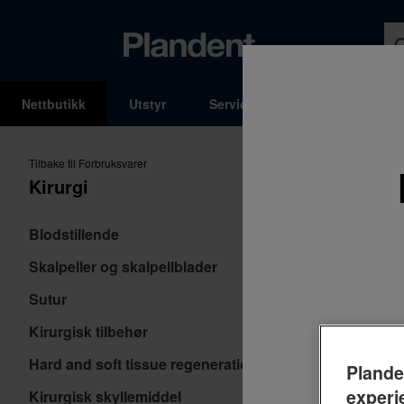
Nettbutikk
Utstyr
Service og Support
Kons
MENY
Tilbake til Forbruksvarer
Kirurgi
Du
er
her:
Ki
Blodstillende
Skalpeller og skalpellblader
Sutur
Kirurgisk tilbehør
Hard and soft tissue regeneration
Plande
experi
Kirurgisk skyllemiddel