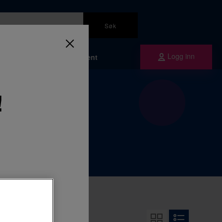
Søk
Logg inn
Bærekraft
Om Plandent
!