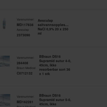
Varenummer:
Aesculap
MD117838
saltvannsoppløsning
NaCl 0,9% 20 x 250
Aesculap
ml
2373090
BBraun DS16
Varenummer:
Supramid sutur 4-0,
284408
45cm, ikke
Braun Medical
resorberbar sort 36
C0712132
x 1 stk
BBraun DS16
Varenummer:
Supramid sutur 5-0,
MD162281
45cm, ikke
Braun Medical