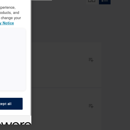
xperience,
roducts, and
to change your
y Notice
ept all