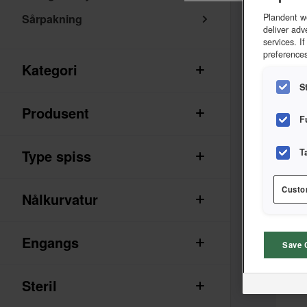
Sårpakning
Plandent we
deliver adv
services. I
Sort
preferences
Kategori
S
Produsent
F
Type spiss
T
Custo
Nålkurvatur
Engangs
Save 
Steril