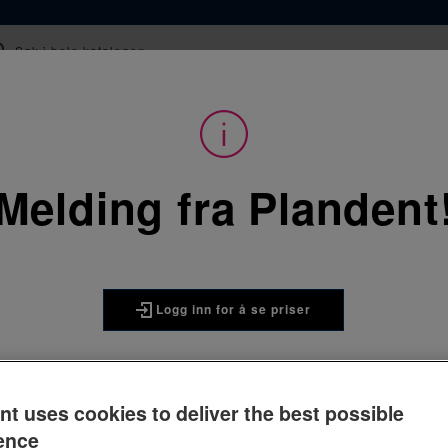
epter
Kurs
Webinar og film
Tips og råd
Melding fra Plandent
Forbruksvarer
/
Kirurgi
rurgi
Logg inn for å se priser
nt uses cookies to deliver the best possible
ence