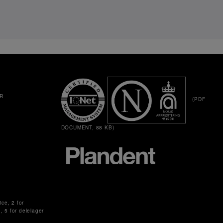
R
(PDF
DOCUMENT, 88 KB)
ice, 2 for
g, 5 for delelager