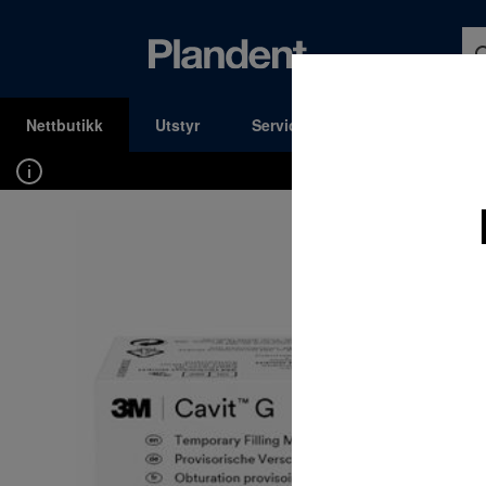
Nettbutikk
Utstyr
Service og Support
Kons
MENY
Du må være innlogget for