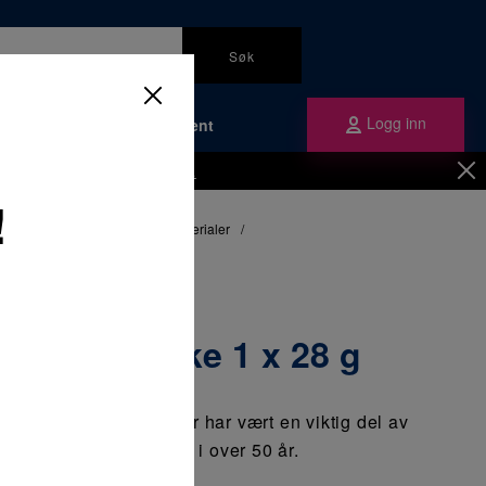
Søk
Logg inn
Bærekraft
Om Plandent
Be om å få en kundekonto
her.
!
linger
/
Midlertidige fyllingsmaterialer
/
 28 g
G glasskrukke 1 x 28 g
dige fyllingsmaterialer har vært en viktig del av
ertidige restaureringer i over 50 år.