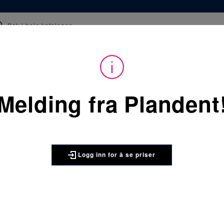
epter
Kurs
Webinar og film
Tips og råd
 å kunne se priser på produktene og handle. Ikke kunde hos oss enda? 
Melding fra Plandent
Du
Forbruksvarer
/
Fyl
er
her:
3M Cavit G glasskrukke 1 x
3M
Logg inn for å se priser
3M Cavit 
3M™ Cavit™ midlerti
prosedyrene for midl