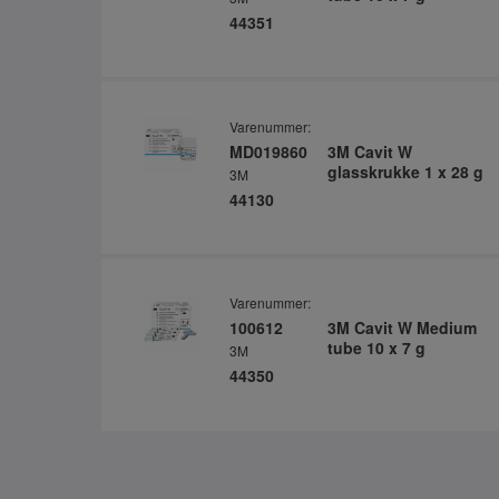
44351
Varenummer:
MD019860
3M Cavit W
glasskrukke 1 x 28 g
3M
44130
Varenummer:
100612
3M Cavit W Medium
tube 10 x 7 g
3M
44350