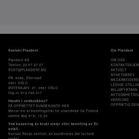
Kontakt Plandent
Om Plandent
Plandent AS
OM OSS
Telefon: 22 07 27 27
KONTAKTSKJE
POST@PLANDENT.NO
AKTUELT
NYHETSBREV
PB. 6082, Etterstad
MEDARBEIDER
0601 OSLO
LEDIGE STILLI
ØSTENSJØV. 27, 0661 OSLO
MILJØFYRTÅRN
Org.nr. 914 768 217
AKTSOMHETSV
VARSLING
Handle i nettbutikken?
OPPRIKTIG DEN
FÅ OPPRETTET KUNDEKONTO HER
Minner om at bestillingsfrist for utsendelse fra Finland
samme dag er kl. 12:30
Ved kassering av brukt utstyr eller bestilling av El-
avfall.
Kontakt Revac sentralt, alt koordineres der for hele
landet