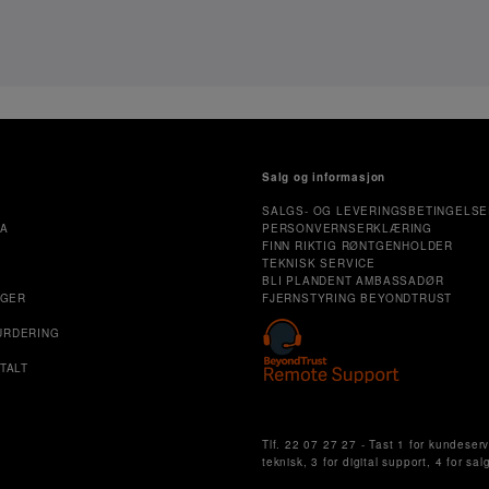
Salg og informasjon
SALGS- OG LEVERINGSBETINGELSE
MA
PERSONVERNSERKLÆRING
FINN RIKTIG RØNTGENHOLDER
TEKNISK SERVICE
E
BLI PLANDENT AMBASSADØR
NGER
FJERNSTYRING BEYONDTRUST
URDERING
TALT
Cookie Settings
Tlf. 22 07 27 27 - Tast 1 for kundeserv
teknisk, 3 for digital support, 4 for sal