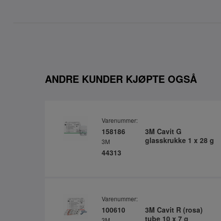
ANDRE KUNDER KJØPTE OGSÅ
Varenummer:
158186
3M Cavit G
glasskrukke 1 x 28 g
3M
44313
Varenummer:
100610
3M Cavit R (rosa)
tube 10 x 7 g
3M