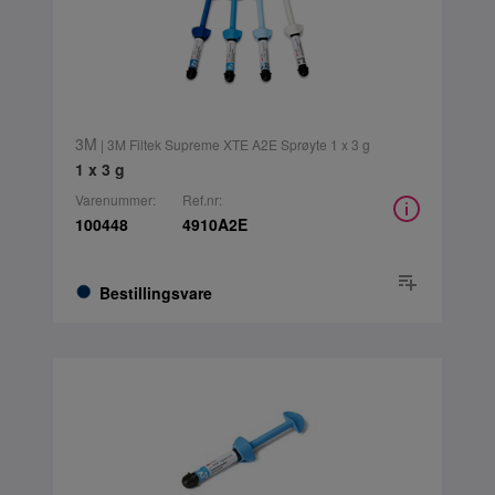
3M
| 3M Filtek Supreme XTE A2E Sprøyte 1 x 3 g
1 x 3 g
Varenummer:
Ref.nr:
100448
4910A2E
Bestillingsvare