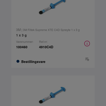
3M
| 3M Filtek Supreme XTE C4D Sprøyte 1 x 3 g
1 x 3 g
Varenummer:
Ref.nr:
100460
4910C4D
Bestillingsvare