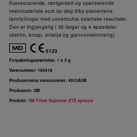
fluorescerende, røntgentett og opaliserende
resinmateriale som lar deg tilby pasientene
tannfyllinger med uovertrufne estetiske resultater.
Den er tilgjengelig i 36 farger og 4 opasiteter
(dentin, kropp, emalje og gjennomskinnelig).
0123
Forpakningsstørrelse:
1 x 3 g
Varenummer:
100418
Produsentens varenummer:
4910A3B
Produsent:
3M
Produkt:
3M Filtek Supreme XTE sprøyte