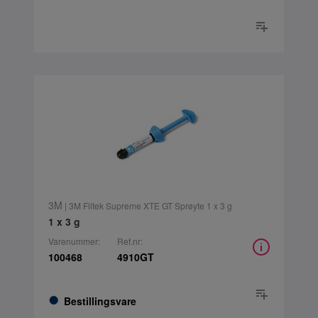
3M
| 3M Filtek Supreme XTE GT Sprøyte 1 x 3 g
1 x 3 g
Varenummer:
Ref.nr:
100468
4910GT
Bestillingsvare