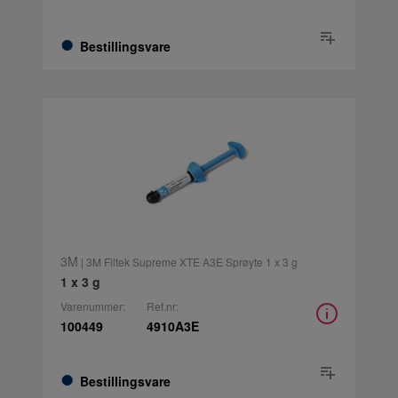
Bestillingsvare
3M
| 3M Filtek Supreme XTE A3E Sprøyte 1 x 3 g
1 x 3 g
Varenummer:
Ref.nr:
100449
4910A3E
Bestillingsvare