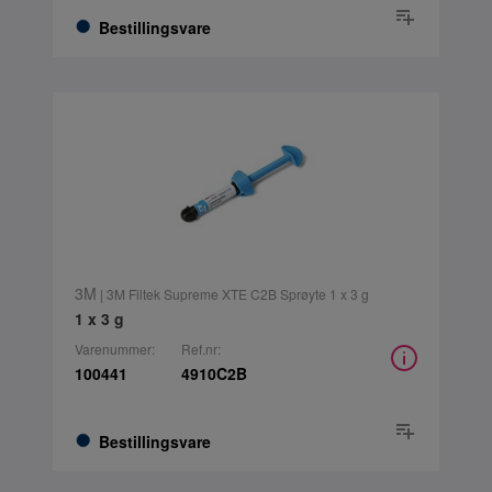
Bestillingsvare
3M
| 3M Filtek Supreme XTE C2B Sprøyte 1 x 3 g
1 x 3 g
Varenummer:
Ref.nr:
100441
4910C2B
Bestillingsvare