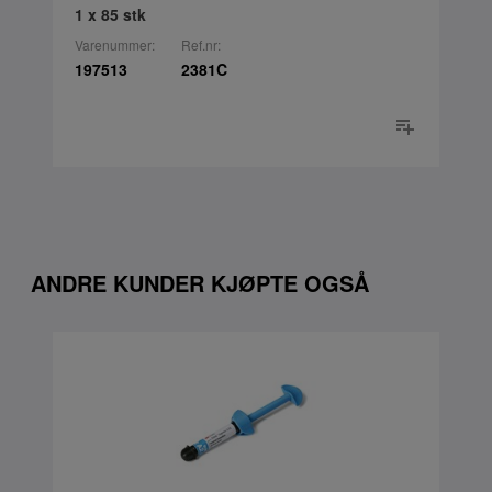
1 x 85 stk
Varenummer:
Ref.nr:
197513
2381C
ANDRE KUNDER KJØPTE OGSÅ