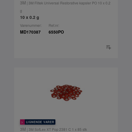
3M
| 3M Filtek Universal Restorative kapsler PO 10 x 0.2
g
10 x 0.2 g
Varenummer:
Ref.nr:
MD170387
6550PO
LIGNENDE VARER
3M
| 3M SofLex XT Pop 2381 C 1 x 85 stk