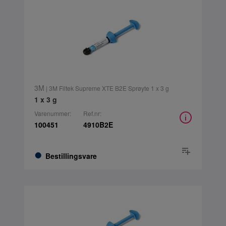
3M
| 3M Filtek Supreme XTE B2E Sprøyte 1 x 3 g
1 x 3 g
Varenummer:
Ref.nr:
100451
4910B2E
Bestillingsvare