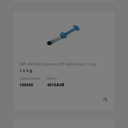
3M
| 3M Filtek Supreme XTE A4B Sprøyte 1 x 3 g
1 x 3 g
Varenummer:
Ref.nr:
100420
4910A4B