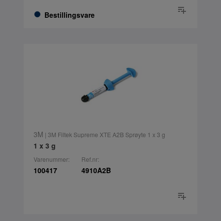
Bestillingsvare
3M
| 3M Filtek Supreme XTE A2B Sprøyte 1 x 3 g
1 x 3 g
Varenummer:
Ref.nr:
100417
4910A2B