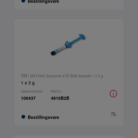
Bestillingsvare
3M
| 3M Filtek Supreme XTE B2B Sprøyte 1 x 3 g
1 x 3 g
Varenummer:
Ref.nr:
100437
4910B2B
Bestillingsvare