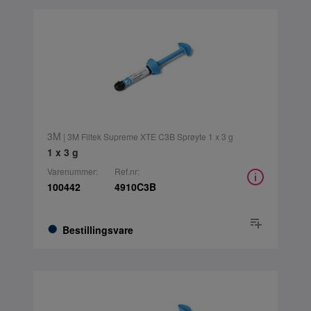
3M
| 3M Filtek Supreme XTE C3B Sprøyte 1 x 3 g
1 x 3 g
Varenummer:
Ref.nr:
100442
4910C3B
Bestillingsvare