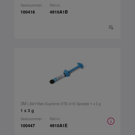
Varenummer:
Ref.nr:
100416
4910A1B
3M
| 3M Filtek Supreme XTE A1E Sprøyte 1 x 3 g
1 x 3 g
Varenummer:
Ref.nr:
100447
4910A1E