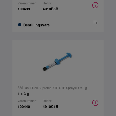
Varenummer:
Ref.nr:
100439
4910B5B
Bestillingsvare
3M
| 3M Filtek Supreme XTE C1B Sprøyte 1 x 3 g
1 x 3 g
Varenummer:
Ref.nr:
100440
4910C1B