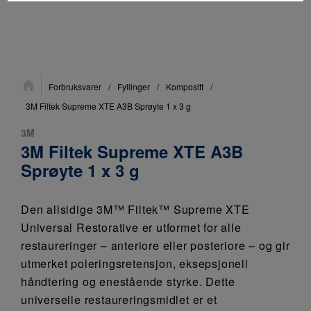
Du
Forbruksvarer
/
Fyllinger
/
Kompositt
/
er
her:
3M Filtek Supreme XTE A3B Sprøyte 1 x 3 g
3M
3M Filtek Supreme XTE A3B
Sprøyte 1 x 3 g
Den allsidige 3M™ Filtek™ Supreme XTE
Universal Restorative er utformet for alle
restaureringer – anteriore eller posteriore – og gir
utmerket poleringsretensjon, eksepsjonell
håndtering og enestående styrke. Dette
universelle restaureringsmidlet er et