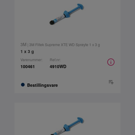
3M
| 3M Filtek Supreme XTE WD Sprøyte 1 x 3 g
1 x 3 g
Varenummer:
Ref.nr:
100461
4910WD
Bestillingsvare