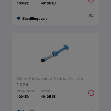
100422
4910B1B
Bestillingsvare
3M
| 3M Filtek Supreme XTE B1E Sprøyte 1 x 3 g
1 x 3 g
Varenummer:
Ref.nr:
100450
4910B1E