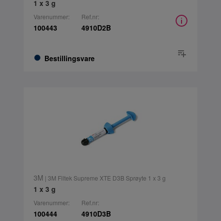
1 x 3 g
Varenummer:
Ref.nr:
100443
4910D2B
Bestillingsvare
3M
| 3M Filtek Supreme XTE D3B Sprøyte 1 x 3 g
1 x 3 g
Varenummer:
Ref.nr:
100444
4910D3B