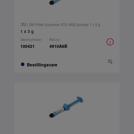
3M
| 3M Filtek Supreme XTE A6B Sprøyte 1 x 3 g
1 x 3 g
Varenummer:
Ref.nr:
100421
4910A6B
Bestillingsvare