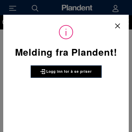
Du må være innlogget for å kunne se priser på produktene og
handle. Ikke kunde hos oss enda? Be om å få en kundekonto
her.
Melding fra Plandent!
Logg inn for å se priser