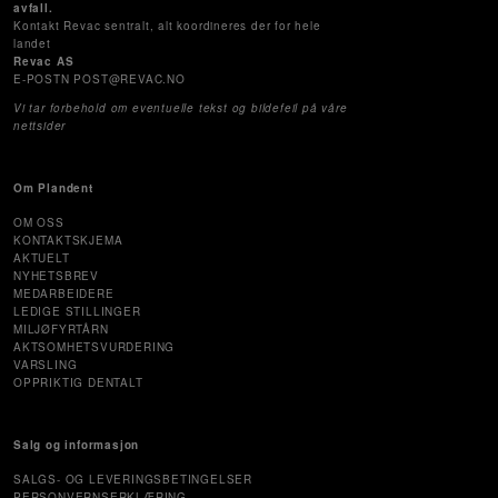
avfall.
Kontakt Revac sentralt, alt koordineres der for hele
landet
Revac AS
E-POSTN POST@REVAC.NO
Vi tar forbehold om eventuelle tekst og bildefeil på våre
nettsider
Om Plandent
OM OSS
KONTAKTSKJEMA
AKTUELT
NYHETSBREV
MEDARBEIDERE
LEDIGE STILLINGER
MILJØFYRTÅRN
AKTSOMHETSVURDERING
VARSLING
OPPRIKTIG DENTALT
Salg og informasjon
SALGS- OG LEVERINGSBETINGELSER
PERSONVERNSERKLÆRING