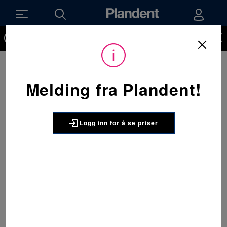
Du må være innlogget for å kunne se priser på produktene og
handle. Ikke kunde hos oss enda? Be om å få en kundekonto
her.
Melding fra Plandent!
Logg inn for å se priser