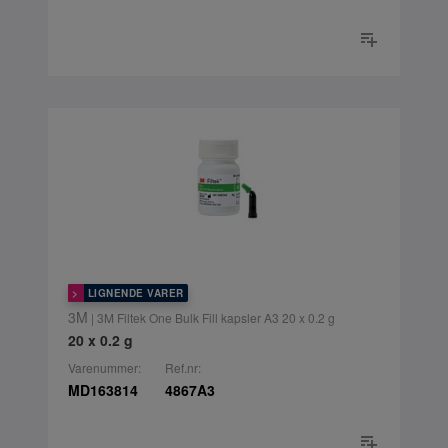
LIGNENDE VARER
3M
| 3M Filtek One Bulk Fill kapsler A3 20 x 0.2 g
20 x 0.2 g
Varenummer:
Ref.nr:
MD163814
4867A3