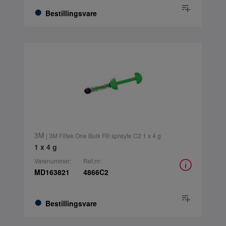
Bestillingsvare
3M
| 3M Filtek One Bulk Fill sprøyte C2 1 x 4 g
1 x 4 g
Varenummer:
Ref.nr:
MD163821
4866C2
Bestillingsvare