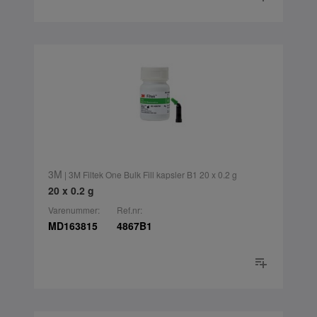
3M
| 3M Filtek One Bulk Fill kapsler B1 20 x 0.2 g
20 x 0.2 g
Varenummer:
Ref.nr:
MD163815
4867B1