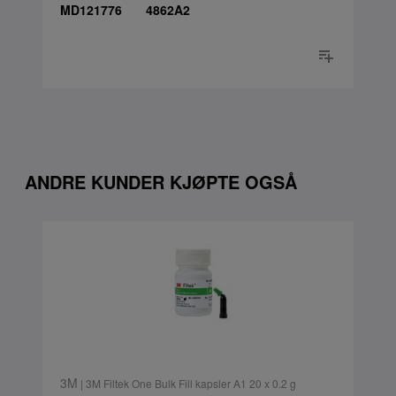
MD121776
4862A2
ANDRE KUNDER KJØPTE OGSÅ
3M
| 3M Filtek One Bulk Fill kapsler A1 20 x 0.2 g