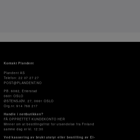
Kontakt Plandent
Plandent AS
Telefon: 22 07 27 27
POST@PLANDENT.NO
PB. 6082, Etterstad
0601 OSLO
ØSTENSJØV. 27, 0661 OSLO
Org.nr. 914 768 217
Handle i nettbutikken?
FÅ OPPRETTET KUNDEKONTO HER
Minner om at bestillingsfrist for utsendelse fra Finland
samme dag er kl. 12:30
Ved kassering av brukt utstyr eller bestilling av El-