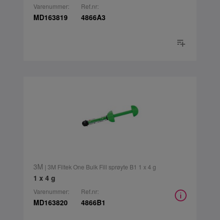
Varenummer:
Ref.nr:
MD163819
4866A3
3M
| 3M Filtek One Bulk Fill sprøyte B1 1 x 4 g
1 x 4 g
Varenummer:
Ref.nr:
MD163820
4866B1