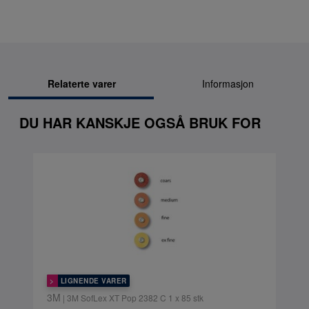
Relaterte varer
Informasjon
DU HAR KANSKJE OGSÅ BRUK FOR
LIGNENDE VARER
3M
| 3M SofLex XT Pop 2382 C 1 x 85 stk