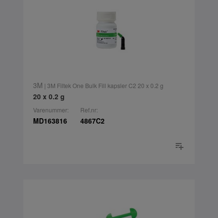
3M
| 3M Filtek One Bulk Fill kapsler C2 20 x 0.2 g
20 x 0.2 g
Varenummer:
Ref.nr:
MD163816
4867C2