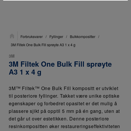
Du
Forbruksvarer
/
Fyllinger
/
Bulkkompositter
/
er
her:
3M Filtek One Bulk Fill sprøyte A3 1 x 4 g
3M
3M Filtek One Bulk Fill sprøyte
A3 1 x 4 g
3M™ Filtek™ One Bulk Fill kompositt er utviklet
til posteriore fyllinger. Takket være unike optiske
egenskaper og forbedret opasitet er det mulig å
plassere sjikt på opptil 5 mm på én gang, uten at
det går ut over estetikken. Denne posteriore
resinkompositten øker restaureringseffektiviteten