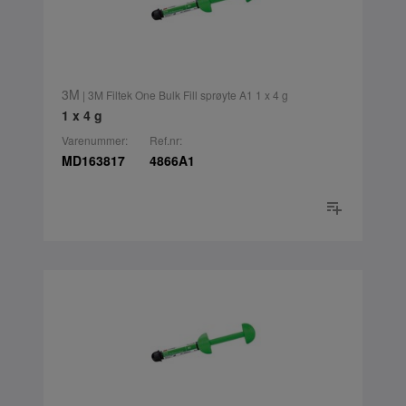
3M
| 3M Filtek One Bulk Fill sprøyte A1 1 x 4 g
1 x 4 g
Varenummer:
Ref.nr:
MD163817
4866A1