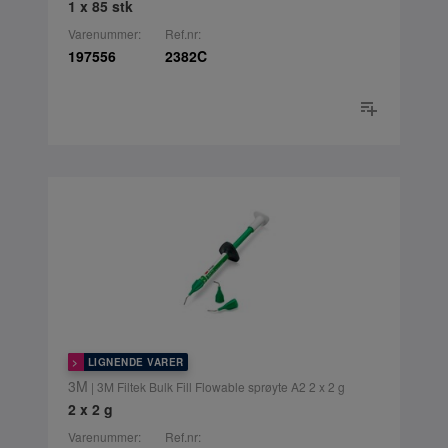
1 x 85 stk
Varenummer:
Ref.nr:
197556
2382C
LIGNENDE VARER
3M
| 3M Filtek Bulk Fill Flowable sprøyte A2 2 x 2 g
2 x 2 g
Varenummer:
Ref.nr: