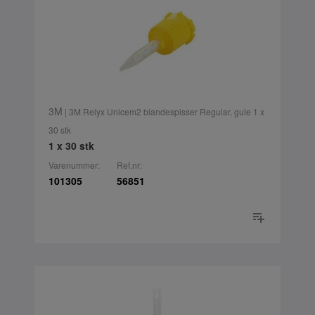
3M
| 3M Relyx Unicem2 blandespisser Regular, gule 1 x
30 stk
1 x 30 stk
Varenummer:
Ref.nr:
101305
56851