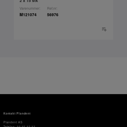
2 x 15 stk
Varenummer:
Ref.nr:
M121074
56976
Kontakt Plandent
Plandent AS
Telefon: 22 07 27 27