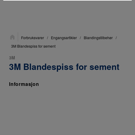
Du
Forbruksvarer
/
Engangsartikler
/
Blandingstilbehør
/
er
her:
3M Blandespiss for sement
3M
3M Blandespiss for sement
Informasjon