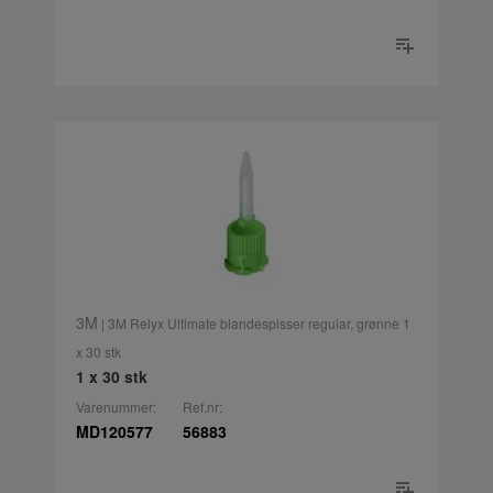
3M
| 3M Relyx Ultimate blandespisser regular, grønne 1
x 30 stk
1 x 30 stk
Varenummer:
Ref.nr:
MD120577
56883