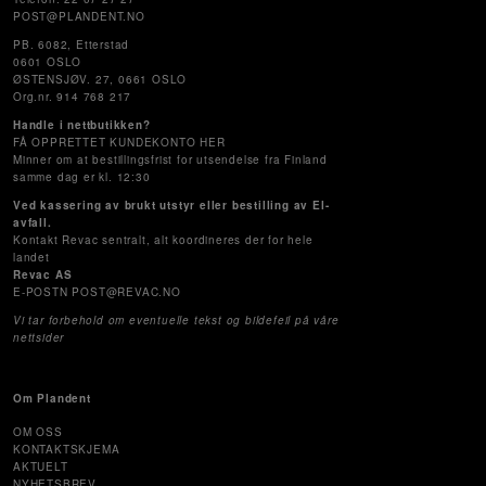
POST@PLANDENT.NO
PB. 6082, Etterstad
0601 OSLO
ØSTENSJØV. 27, 0661 OSLO
Org.nr. 914 768 217
Handle i nettbutikken?
FÅ OPPRETTET KUNDEKONTO HER
Minner om at bestillingsfrist for utsendelse fra Finland
samme dag er kl. 12:30
Ved kassering av brukt utstyr eller bestilling av El-
avfall.
Kontakt Revac sentralt, alt koordineres der for hele
landet
Revac AS
E-POSTN POST@REVAC.NO
Vi tar forbehold om eventuelle tekst og bildefeil på våre
nettsider
Om Plandent
OM OSS
KONTAKTSKJEMA
AKTUELT
NYHETSBREV