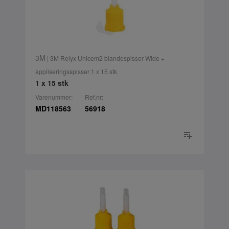
3M
| 3M Relyx Unicem2 blandespisser Wide +
appliseringsspisser 1 x 15 stk
1 x 15 stk
Varenummer:
Ref.nr:
MD118563
56918