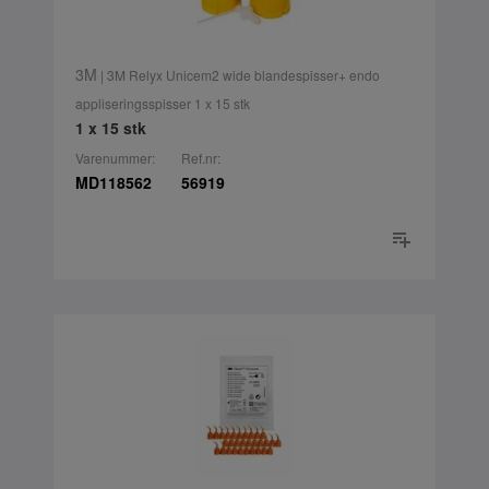
3M
| 3M Relyx Unicem2 wide blandespisser+ endo
appliseringsspisser 1 x 15 stk
1 x 15 stk
Varenummer:
Ref.nr:
MD118562
56919