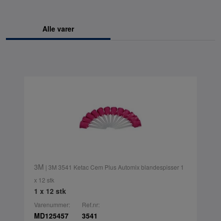
Alle varer
3M
| 3M 3541 Ketac Cem Plus Automix blandespisser 1
x 12 stk
1 x 12 stk
Varenummer:
Ref.nr:
MD125457
3541