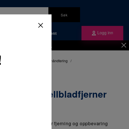
Søk
Logg inn
Bærekraft
Om Plandent
Be om å få en kundekonto
her.
!
infeksjon og hygiene
/
Avfallshåndtering
/
fjerner 1 x 1 stk
n 874 skalpellbladfjerner
 Carl Martin. For sikker fjerning og oppbevaring