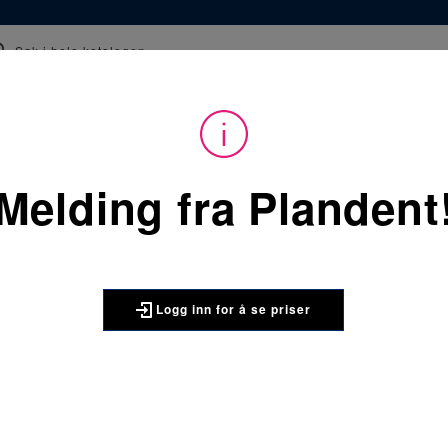
epter
Kurs
Webinar og film
Tips og råd
 å kunne se priser på produktene og handle. Ikke kunde hos oss enda? 
Melding fra Plandent
Du
Forbruksvarer
/
Des
er
her:
Carl Martin 874 skalpellblad
CARL MARTIN
Logg inn for å se priser
Carl Marti
1 x 1 stk
Skalpellbladboks fra