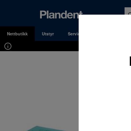
Nettbutikk
Utstyr
Service og Support
Kons
MENY
Du må være innlogget for