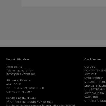
Kontakt Plandent
Om Plandent
Plandent AS
OM OSS
Telefon: 22 07 27 27
KONTAKTSKJE
POST@PLANDENT.NO
AKTUELT
NYHETSBREV
PB. 6082, Etterstad
MEDARBEIDER
0601 OSLO
LEDIGE STILLI
ØSTENSJØV. 27, 0661 OSLO
MILJØFYRTÅRN
Org.nr. 914 768 217
AKTSOMHETSV
VARSLING
Handle i nettbutikken?
OPPRIKTIG DEN
FÅ OPPRETTET KUNDEKONTO HER
Minner om at bestillingsfrist for utsendelse fra Finland