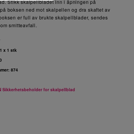
ad. Stikk skalpellbladet inn i åpningen på
 på boksen ned mot skalpellen og dra skaftet av
boksen er full av brukte skalpellblader, sendes
som smitteavfall.
7
1 x 1 stk
0
mmer:
874
Sikkerhetsbeholder for skalpellblad