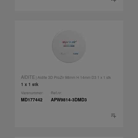
AIDITE
| Aidite 3D ProZir 98mm H 14mm D3 1 x 1 stk
1 x 1 stk
Varenummer:
Ref.nr:
MD177442
APW9814-3DMD3