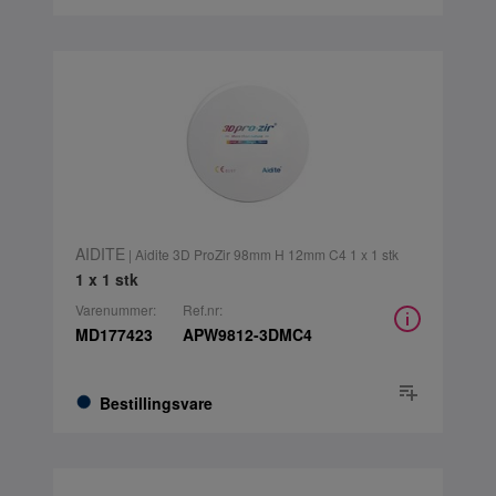
AIDITE
| Aidite 3D ProZir 98mm H 12mm C4 1 x 1 stk
1 x 1 stk
Varenummer:
Ref.nr:
MD177423
APW9812-3DMC4
Bestillingsvare