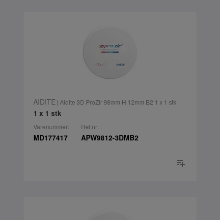
AIDITE
| Aidite 3D ProZir 98mm H 12mm B2 1 x 1 stk
1 x 1 stk
Varenummer:
Ref.nr:
MD177417
APW9812-3DMB2