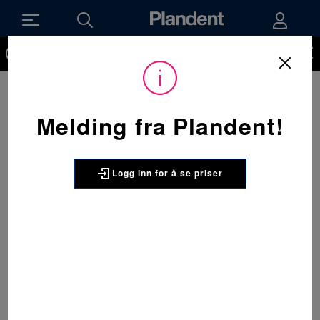
Du må være innlogget for å kunne se priser på produktene og
handle. Ikke kunde hos oss enda? Be om å få en kundekonto
her.
Melding fra Plandent!
Logg inn for å se priser