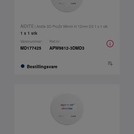
AIDITE
| Aidite 3D ProZir 98mm H 12mm D3 1 x 1 stk
1 x 1 stk
Varenummer:
Ref.nr:
MD177425
APW9812-3DMD3
Bestillingsvare