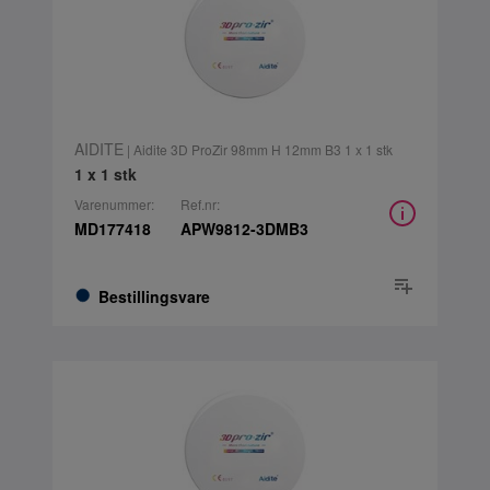
AIDITE
| Aidite 3D ProZir 98mm H 12mm B3 1 x 1 stk
1 x 1 stk
Varenummer:
Ref.nr:
MD177418
APW9812-3DMB3
Bestillingsvare