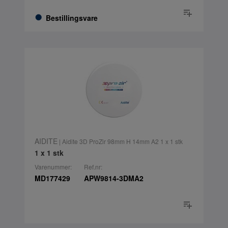
Bestillingsvare
AIDITE
| Aidite 3D ProZir 98mm H 14mm A2 1 x 1 stk
1 x 1 stk
Varenummer:
Ref.nr:
MD177429
APW9814-3DMA2