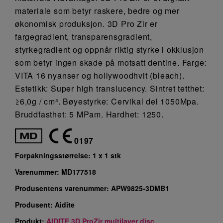
materiale som betyr raskere, bedre og mer
økonomisk produksjon. 3D Pro Zir er
fargegradient, transparensgradient,
styrkegradient og oppnår riktig styrke i okklusjon
som betyr ingen skade på motsatt dentine. Farge:
VITA 16 nyanser og hollywoodhvit (bleach).
Estetikk: Super high translucency. Sintret tetthet:
≥6,0g / cm³. Bøyestyrke: Cervikal del 1050Mpa.
Bruddfasthet: 5 MPam. Hardhet: 1250.
0197
Forpakningsstørrelse:
1 x 1 stk
Varenummer:
MD177518
Produsentens varenummer:
APW9825-3DMB1
Produsent:
Aidite
Produkt:
AIDITE 3D ProZir multilayer disc