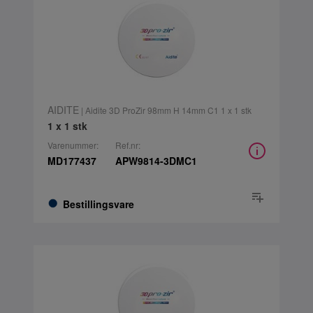
AIDITE
| Aidite 3D ProZir 98mm H 14mm C1 1 x 1 stk
1 x 1 stk
Varenummer:
Ref.nr:
MD177437
APW9814-3DMC1
Bestillingsvare