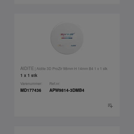
AIDITE
| Aidite 3D ProZir 98mm H 14mm B4 1 x 1 stk
1 x 1 stk
Varenummer:
Ref.nr:
MD177436
APW9814-3DMB4