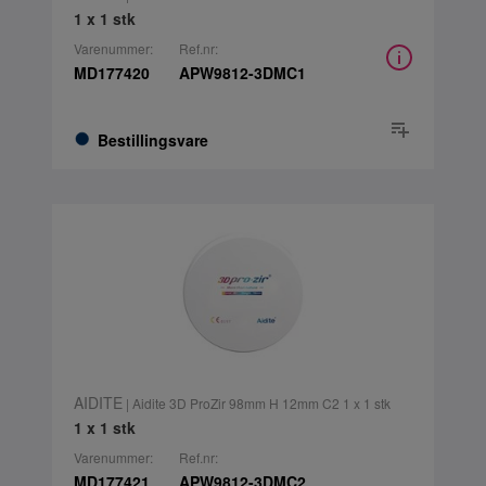
1 x 1 stk
Varenummer:
Ref.nr:
MD177420
APW9812-3DMC1
Bestillingsvare
AIDITE
| Aidite 3D ProZir 98mm H 12mm C2 1 x 1 stk
1 x 1 stk
Varenummer:
Ref.nr:
MD177421
APW9812-3DMC2