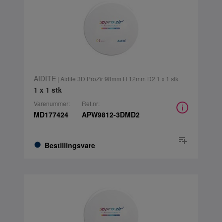
AIDITE
| Aidite 3D ProZir 98mm H 12mm D2 1 x 1 stk
1 x 1 stk
Varenummer:
Ref.nr:
MD177424
APW9812-3DMD2
Bestillingsvare