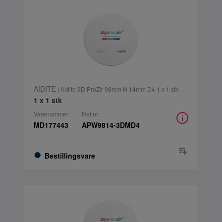
AIDITE
| Aidite 3D ProZir 98mm H 14mm D4 1 x 1 stk
1 x 1 stk
Varenummer:
Ref.nr:
MD177443
APW9814-3DMD4
Bestillingsvare