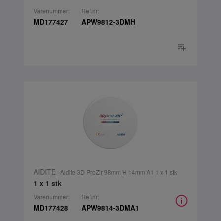
Varenummer:
Ref.nr:
MD177427
APW9812-3DMH
AIDITE
| Aidite 3D ProZir 98mm H 14mm A1 1 x 1 stk
1 x 1 stk
Varenummer:
Ref.nr:
MD177428
APW9814-3DMA1