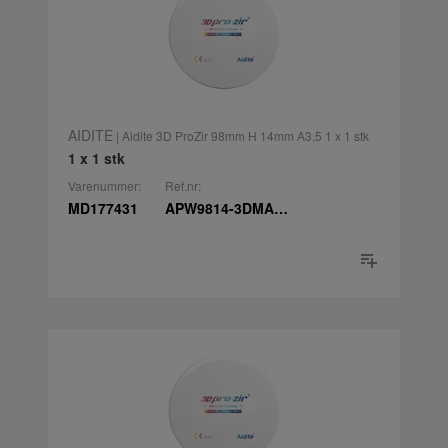
AIDITE
| Aidite 3D ProZir 98mm H 14mm A3,5 1 x 1 stk
1 x 1 stk
Varenummer:
Ref.nr:
MD177431
APW9814-3DMA3.5