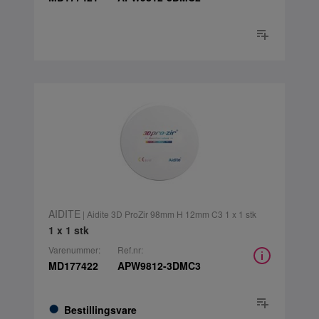
AIDITE
| Aidite 3D ProZir 98mm H 12mm C3 1 x 1 stk
1 x 1 stk
Varenummer:
Ref.nr:
MD177422
APW9812-3DMC3
Bestillingsvare