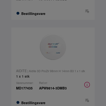
Bestillingsvare
AIDITE
| Aidite 3D ProZir 98mm H 14mm B3 1 x 1 stk
1 x 1 stk
Varenummer:
Ref.nr:
MD177435
APW9814-3DMB3
Bestillingsvare