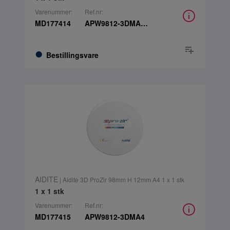
Varenummer:
Ref.nr:
MD177414
APW9812-3DMA3.5
Bestillingsvare
AIDITE
| Aidite 3D ProZir 98mm H 12mm A4 1 x 1 stk
1 x 1 stk
Varenummer:
Ref.nr:
MD177415
APW9812-3DMA4