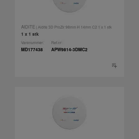
AIDITE
| Aidite 3D ProZir 98mm H 14mm C2 1 x 1 stk
1 x 1 stk
Varenummer:
Ref.nr:
MD177438
APW9814-3DMC2