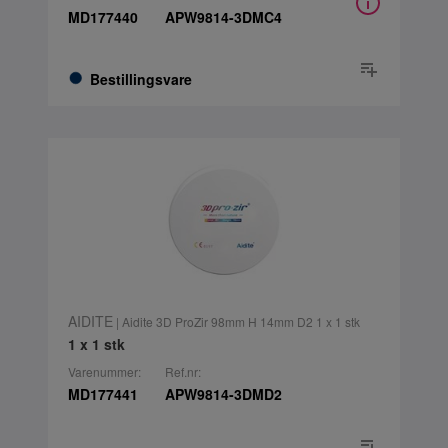
MD177440
APW9814-3DMC4
Bestillingsvare
AIDITE
| Aidite 3D ProZir 98mm H 14mm D2 1 x 1 stk
1 x 1 stk
Varenummer:
Ref.nr:
MD177441
APW9814-3DMD2