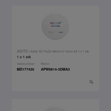
AIDITE
| Aidite 3D ProZir 98mm H 14mm A3 1 x 1 stk
1 x 1 stk
Varenummer:
Ref.nr:
MD177430
APW9814-3DMA3