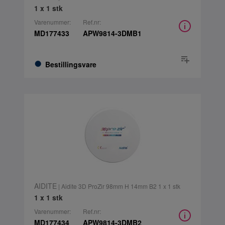
1 x 1 stk
Varenummer:
Ref.nr:
MD177433
APW9814-3DMB1
Bestillingsvare
AIDITE
| Aidite 3D ProZir 98mm H 14mm B2 1 x 1 stk
1 x 1 stk
Varenummer:
Ref.nr:
MD177434
APW9814-3DMB2