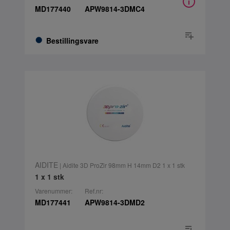
MD177440
APW9814-3DMC4
Bestillingsvare
AIDITE
| Aidite 3D ProZir 98mm H 14mm D2 1 x 1 stk
1 x 1 stk
Varenummer:
Ref.nr:
MD177441
APW9814-3DMD2