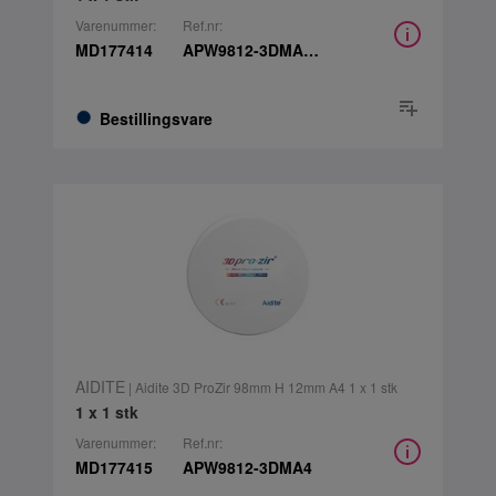
Varenummer:
Ref.nr:
MD177414
APW9812-3DMA3.5
Bestillingsvare
AIDITE
| Aidite 3D ProZir 98mm H 12mm A4 1 x 1 stk
1 x 1 stk
Varenummer:
Ref.nr:
MD177415
APW9812-3DMA4