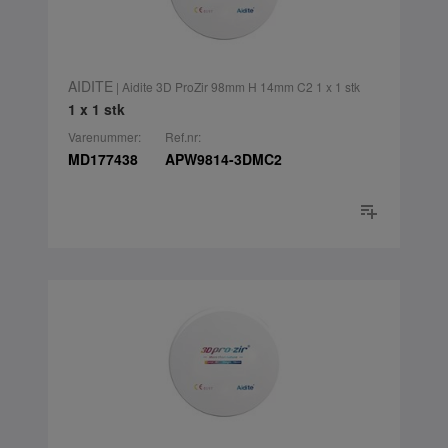
AIDITE
| Aidite 3D ProZir 98mm H 14mm C2 1 x 1 stk
1 x 1 stk
Varenummer:
Ref.nr:
MD177438
APW9814-3DMC2