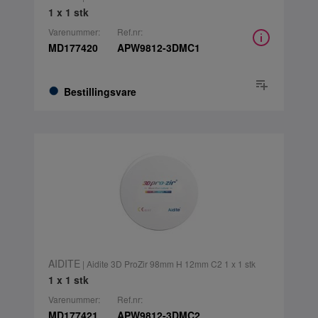
1 x 1 stk
Varenummer:
Ref.nr:
MD177420
APW9812-3DMC1
Bestillingsvare
AIDITE
| Aidite 3D ProZir 98mm H 12mm C2 1 x 1 stk
1 x 1 stk
Varenummer:
Ref.nr:
MD177421
APW9812-3DMC2