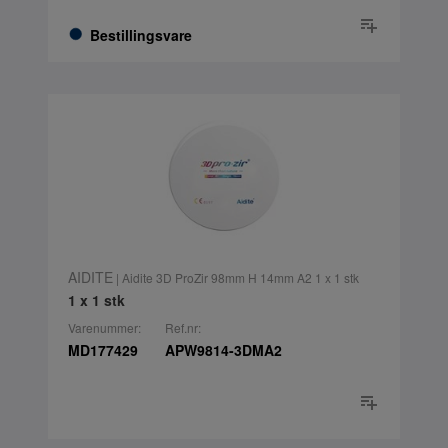
Bestillingsvare
AIDITE
| Aidite 3D ProZir 98mm H 14mm A2 1 x 1 stk
1 x 1 stk
Varenummer:
Ref.nr:
MD177429
APW9814-3DMA2