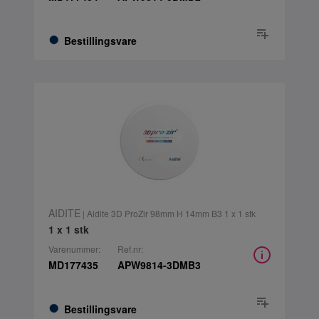
Bestillingsvare
AIDITE
| Aidite 3D ProZir 98mm H 14mm B3 1 x 1 stk
1 x 1 stk
Varenummer:
Ref.nr:
MD177435
APW9814-3DMB3
Bestillingsvare