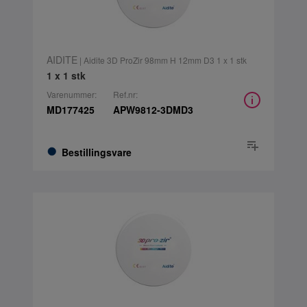
AIDITE
| Aidite 3D ProZir 98mm H 12mm D3 1 x 1 stk
1 x 1 stk
Varenummer:
Ref.nr:
MD177425
APW9812-3DMD3
Bestillingsvare