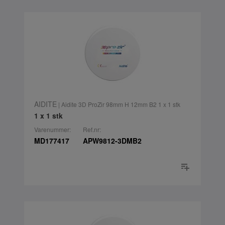
AIDITE
| Aidite 3D ProZir 98mm H 12mm B2 1 x 1 stk
1 x 1 stk
Varenummer:
Ref.nr:
MD177417
APW9812-3DMB2