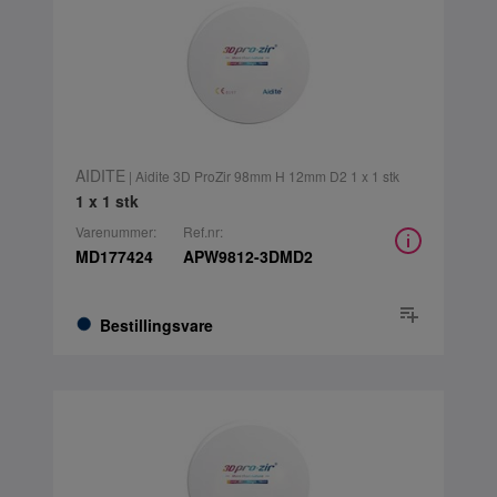
AIDITE
| Aidite 3D ProZir 98mm H 12mm D2 1 x 1 stk
1 x 1 stk
Varenummer:
Ref.nr:
MD177424
APW9812-3DMD2
Bestillingsvare