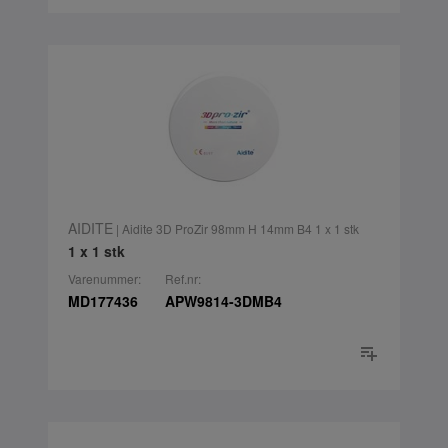
AIDITE
| Aidite 3D ProZir 98mm H 14mm B4 1 x 1 stk
1 x 1 stk
Varenummer:
Ref.nr:
MD177436
APW9814-3DMB4