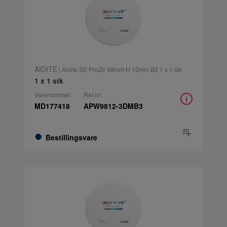
AIDITE
| Aidite 3D ProZir 98mm H 12mm B3 1 x 1 stk
1 x 1 stk
Varenummer:
Ref.nr:
MD177418
APW9812-3DMB3
Bestillingsvare