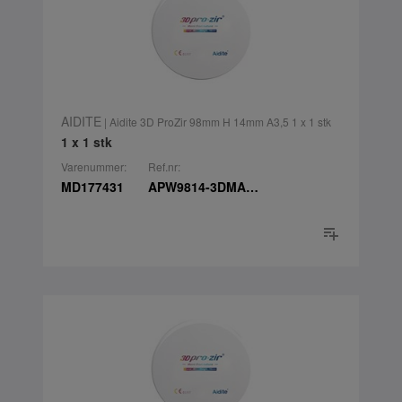
AIDITE
| Aidite 3D ProZir 98mm H 14mm A3,5 1 x 1 stk
1 x 1 stk
Varenummer:
Ref.nr:
MD177431
APW9814-3DMA3.5