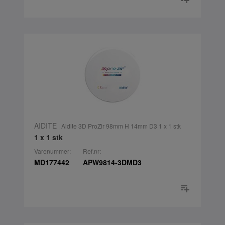
AIDITE
| Aidite 3D ProZir 98mm H 14mm D3 1 x 1 stk
1 x 1 stk
Varenummer:
Ref.nr:
MD177442
APW9814-3DMD3