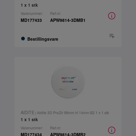
1 x 1 stk
Varenummer:
Ref.nr:
MD177433
APW9814-3DMB1
Bestillingsvare
AIDITE
| Aidite 3D ProZir 98mm H 14mm B2 1 x 1 stk
1 x 1 stk
Varenummer:
Ref.nr:
MD177434
APW9814-3DMB2