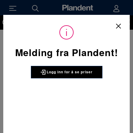
Du må være innlogget for å kunne se priser på produktene og
handle. Ikke kunde hos oss enda? Be om å få en kundekonto
her.
Melding fra Plandent!
Logg inn for å se priser