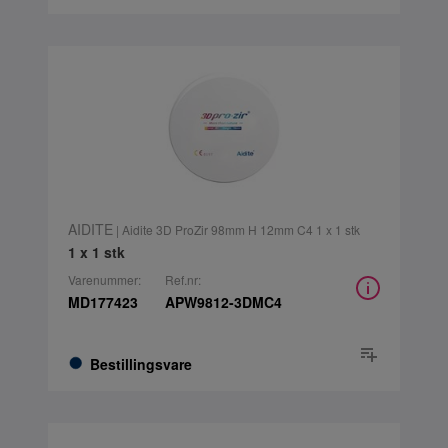
AIDITE
| Aidite 3D ProZir 98mm H 12mm C4 1 x 1 stk
1 x 1 stk
Varenummer:
Ref.nr:
MD177423
APW9812-3DMC4
Bestillingsvare