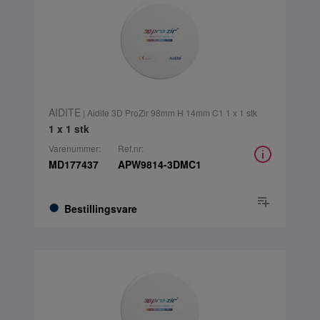
AIDITE
| Aidite 3D ProZir 98mm H 14mm C1 1 x 1 stk
1 x 1 stk
Varenummer:
Ref.nr:
MD177437
APW9814-3DMC1
Bestillingsvare