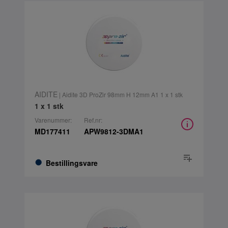
AIDITE
| Aidite 3D ProZir 98mm H 12mm A1 1 x 1 stk
1 x 1 stk
Varenummer:
Ref.nr:
MD177411
APW9812-3DMA1
Bestillingsvare