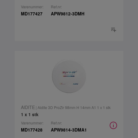
Varenummer:
Ref.nr:
MD177427
APW9812-3DMH
AIDITE
| Aidite 3D ProZir 98mm H 14mm A1 1 x 1 stk
1 x 1 stk
Varenummer:
Ref.nr:
MD177428
APW9814-3DMA1