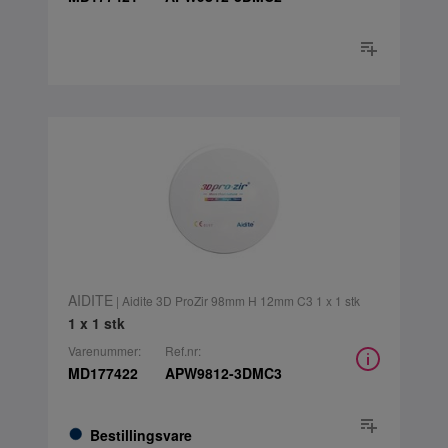
AIDITE
| Aidite 3D ProZir 98mm H 12mm C3 1 x 1 stk
1 x 1 stk
Varenummer:
Ref.nr:
MD177422
APW9812-3DMC3
Bestillingsvare