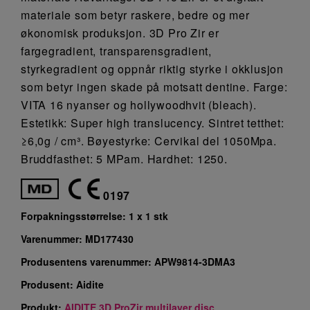
materiale som betyr raskere, bedre og mer
økonomisk produksjon. 3D Pro Zir er
fargegradient, transparensgradient,
styrkegradient og oppnår riktig styrke i okklusjon
som betyr ingen skade på motsatt dentine. Farge:
VITA 16 nyanser og hollywoodhvit (bleach).
Estetikk: Super high translucency. Sintret tetthet:
≥6,0g / cm³. Bøyestyrke: Cervikal del 1050Mpa.
Bruddfasthet: 5 MPam. Hardhet: 1250.
0197
Forpakningsstørrelse:
1 x 1 stk
Varenummer:
MD177430
Produsentens varenummer:
APW9814-3DMA3
Produsent:
Aidite
Produkt:
AIDITE 3D ProZir multilayer disc