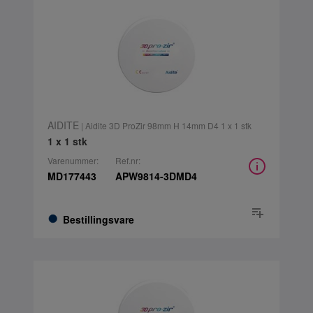
AIDITE
| Aidite 3D ProZir 98mm H 14mm D4 1 x 1 stk
1 x 1 stk
Varenummer:
Ref.nr:
MD177443
APW9814-3DMD4
Bestillingsvare