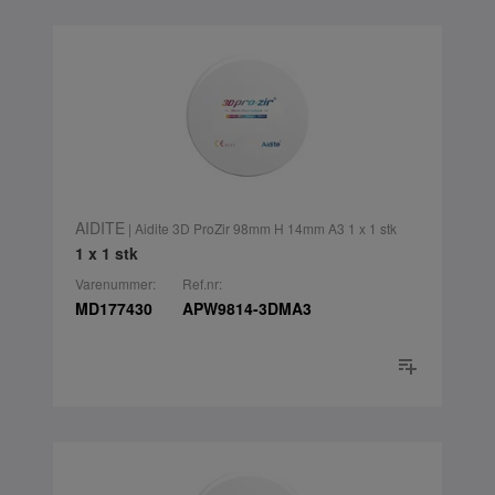
AIDITE
| Aidite 3D ProZir 98mm H 14mm A3 1 x 1 stk
1 x 1 stk
Varenummer:
Ref.nr:
MD177430
APW9814-3DMA3