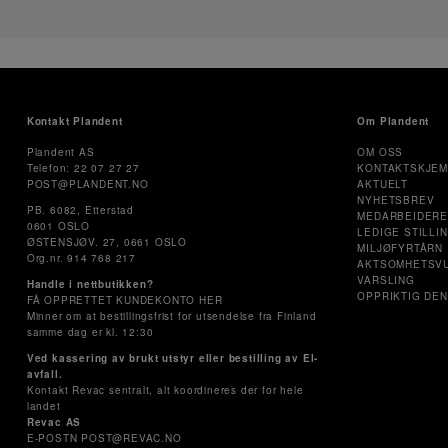
Kontakt Plandent
Om Plandent
Plandent AS
OM OSS
Telefon: 22 07 27 27
KONTAKTSKJE
POST@PLANDENT.NO
AKTUELT
NYHETSBREV
PB. 6082, Etterstad
MEDARBEIDER
0601 OSLO
LEDIGE STILLI
ØSTENSJØV. 27, 0661 OSLO
MILJØFYRTÅRN
Org.nr. 914 768 217
AKTSOMHETSV
VARSLING
Handle i nettbutikken?
OPPRIKTIG DEN
FÅ OPPRETTET KUNDEKONTO HER
Minner om at bestillingsfrist for utsendelse fra Finland
samme dag er kl. 12:30
Ved kassering av brukt utstyr eller bestilling av El-
avfall.
Kontakt Revac sentralt, alt koordineres der for hele
landet
Revac AS
E-POSTN POST@REVAC.NO