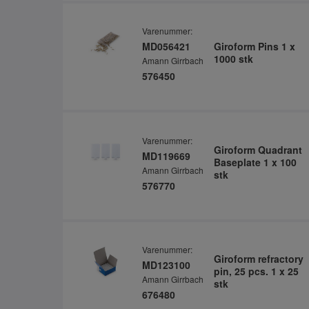
Varenummer:
MD056421
Giroform Pins 1 x
1000 stk
Amann Girrbach
576450
Varenummer:
Giroform Quadrant
MD119669
Baseplate 1 x 100
Amann Girrbach
stk
576770
Varenummer:
Giroform refractory
MD123100
pin, 25 pcs. 1 x 25
Amann Girrbach
stk
676480