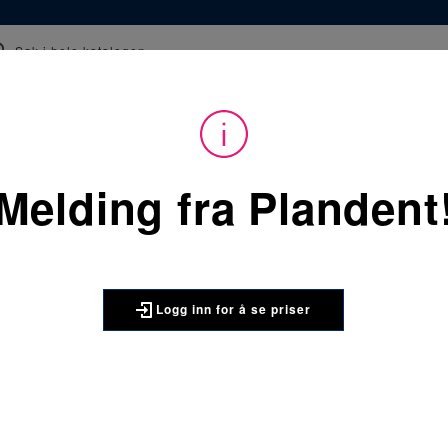
epter
Kurs
Webinar og film
Tips og råd
 å kunne se priser på produktene og handle. Ikke kunde hos oss enda? 
Melding fra Plandent
Du
Forbruksvarer
/
Lab
er
her:
Giroform Pin Drill bor 1 x 1 
AMANN GIRRBACH
Logg inn for å se priser
Giroform P
Hardmetallbor for A
Forpakningsstørrelse: