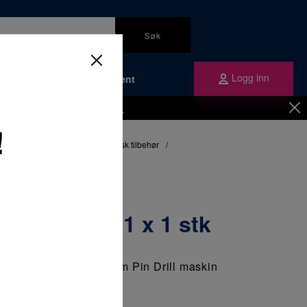
Søk
Logg inn
Bærekraft
Om Plandent
Be om å få en kundekonto
her.
!
oratoriematerialer
/
Tannteknisk tilbehør
/
stk
in Drill bor 1 x 1 stk
mannGirrbachs Giroform Pin Drill maskin
1 x 1 stk