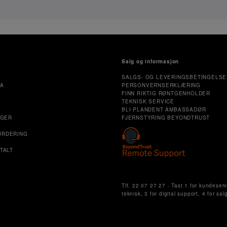
Salg og informasjon
SALGS- OG LEVERINGSBETINGELSE
MA
PERSONVERNSERKLÆRING
FINN RIKTIG RØNTGENHOLDER
TEKNISK SERVICE
E
BLI PLANDENT AMBASSADØR
NGER
FJERNSTYRING BEYONDTRUST
URDERING
TALT
Cookie Settings
Tlf. 22 07 27 27 - Tast 1 for kundeserv
teknisk, 3 for digital support, 4 for sal