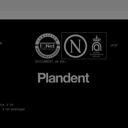
R
(PDF
DOCUMENT, 88 KB)
ice, 2 for
g, 5 for delelager