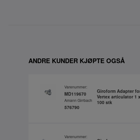
ANDRE KUNDER KJØPTE OGSÅ
Varenummer:
Giroform Adapter fo
MD119670
Vertex articulator 1 
Amann Girrbach
100 stk
576790
Varenummer: