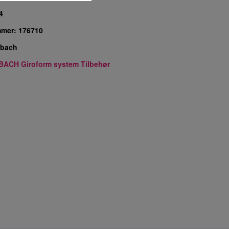
4
mmer:
176710
rbach
ACH Giroform system Tilbehør