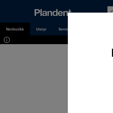
Nettbutikk
Utstyr
Service og Support
Kons
MENY
Du må være innlogget for