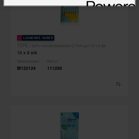
Customise cookies
Tlf. 22 07 27 27 - Tast 1 for kundeservice, 2 for
LIGNENDE VARER
teknisk, 3 for digital support, 4 for salg, 5 for
TEPE
| TePe interdentalbørster 0,7mm gul 10 x 8 stk
delelager
10 x 8 stk
Varenummer:
Ref.nr:
M122124
111250
(PDF
DOCUMENT, 88 KB)