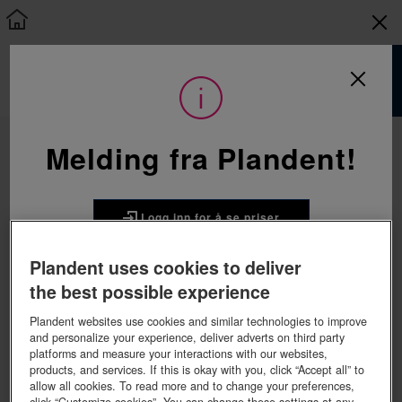
Søk
Kontakt Plandent
Søkeresultater
Melding fra Plandent!
Plandent AS
Telefon: 22 07 27 27
POST@PLANDENT.NO
PB. 6082, Etterstad
Logg inn for å se priser
0601 OSLO
ØSTENSJØV. 27, 0661 OSLO
Org.nr. 914 768 217
Plandent uses cookies to deliver
Handle i nettbutikken?
the best possible experience
Viser 107 treff på
i
tepe
Alle
FÅ OPPRETTET KUNDEKONTO HER
Minner om at bestillingsfrist for utsendelse fra Finland
Plandent websites use cookies and similar technologies to improve
samme dag er kl. 12:30
and personalize your experience, deliver adverts on third party
Sorter etter
Ved kassering av brukt utstyr eller bestilling av El-
platforms and measure your interactions with our websites,
avfall.
products, and services. If this is okay with you, click “Accept all” to
Kontakt Revac sentralt, alt koordineres der for hele
allow all cookies. To read more and to change your preferences,
landet
click “Customize cookies”. You can change these settings at any
Revac AS